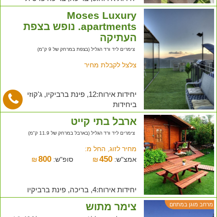
Moses Luxury
apartments. נופש בצפת
העתיקה
צימרים ליד ורד הגליל (בצפת במרחק של 9 ק"מ)
צלצל לקבלת מחיר
יחידות אירוח:12, פינת ברביקיו, ג'קוזי
ביחידות
ארבל בתי קייט
צימרים ליד ורד הגליל (בארבל במרחק של 11.9 ק"מ)
מחיר לזוג, החל מ:
800
450
אמצ"ש:
₪
סופ"ש:
₪
יחידות אירוח:4, בריכה, פינת ברביקיו
צימר מתוש
מרחב מוגן במתחם