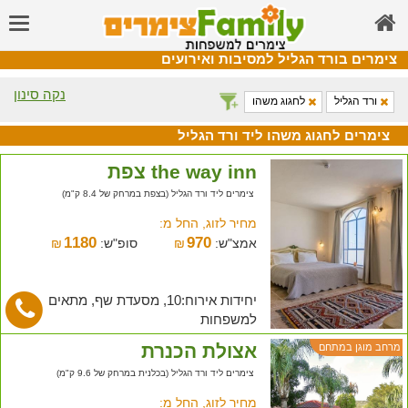
צימרים בורד הגליל למסיבות ואירועים
נקה סינון
ורד הגליל
לחגוג משהו
צימרים לחגוג משהו ליד ורד הגליל
the way inn צפת
צימרים ליד ורד הגליל (בצפת במרחק של 8.4 ק"מ)
מחיר לזוג, החל מ:
1180
970
אמצ"ש:
₪
סופ"ש:
₪
יחידות אירוח:10, מסעדת שף, מתאים
למשפחות
אצולת הכנרת
מרחב מוגן במתחם
צימרים ליד ורד הגליל (בכלנית במרחק של 9.6 ק"מ)
מחיר לזוג, החל מ: