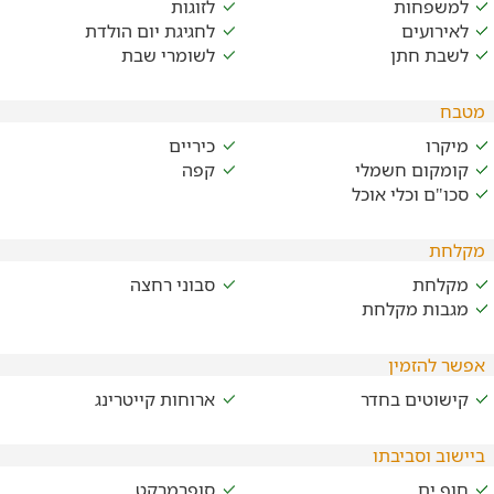
למשפחות
לזוגות
לאירועים
לחגיגת יום הולדת
לשבת חתן
לשומרי שבת
מטבח
מיקרו
כיריים
קומקום חשמלי
קפה
סכו"ם וכלי אוכל
מקלחת
מקלחת
סבוני רחצה
מגבות מקלחת
אפשר להזמין
קישוטים בחדר
ארוחות קייטרינג
ביישוב וסביבתו
חוף ים
סופרמרקט