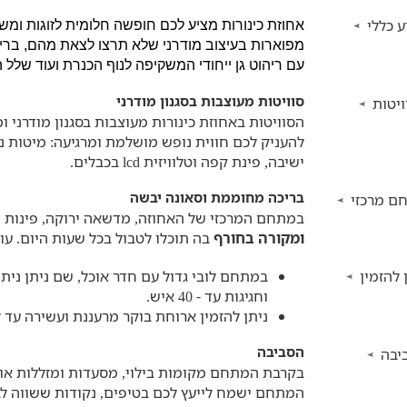
 כללי
אחוזת כינורות מציע לכם חופשה חלומית לזוגות ומש
מפוארות בעיצוב מודרני שלא תרצו לצאת מהם, בר
עם ריהוט גן ייחודי המשקיפה לנוף הכנרת ועוד שלל 
סוויטות מעוצבות בסגנון מודרני
יטות
הסוויטות באחוזת כינורות מעוצבות בסגנון מודרני ו
להעניק לכם חווית נופש מושלמת ומרגיעה: מיטות נוח
ישיבה, פינת קפה וטלוויזית lcd בכבלים.
בריכה מחוממת וסאונה יבשה
ם מרכזי
במתחם המרכזי של האחוזה, מדשאה ירוקה, פינות יש
ומקורה בחורף
בה תוכלו לטבול בכל שעות היום. ע
 להזמין
במתחם לובי גדול עם חדר אוכל, שם ניתן ניתן
וחגיגות עד - 40 איש.
ניתן להזמין ארוחת בוקר מרעננת ועשירה עד ל
הסביבה
יבה
בקרבת המתחם מקומות בילוי, מסעדות ומזללות אותנ
המתחם ישמח לייעץ לכם בטיפים, נקודות ששווה לב