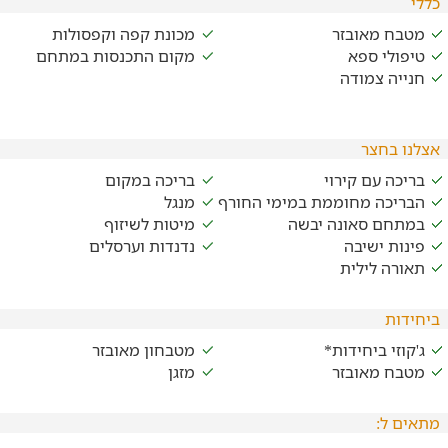
כללי
מטבח מאובזר
מכונת קפה וקפסולות
טיפולי ספא
מקום התכנסות במתחם
חנייה צמודה
אצלנו בחצר
בריכה עם קירוי
בריכה במקום
הבריכה מחוממת במימי החורף
מנגל
במתחם סאונה יבשה
מיטות לשיזוף
פינות ישיבה
נדנדות וערסלים
תאורה לילית
ביחידות
ג'קוזי ביחידות*
מטבחון מאובזר
מטבח מאובזר
מזגן
מתאים ל: