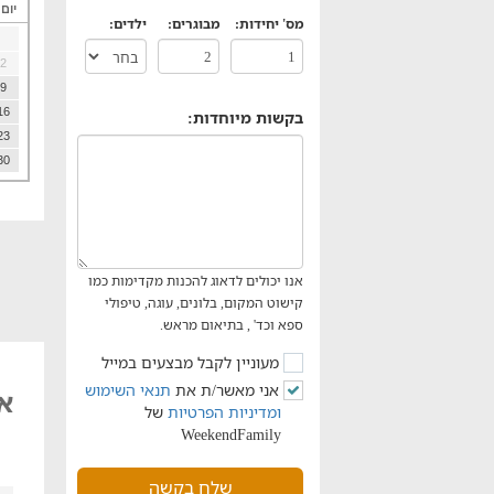
יום
מס' יחידות:
מבוגרים:
ילדים:
2
9
16
בקשות מיוחדות:
23
30
אנו יכולים לדאוג להכנות מקדימות כמו
קישוט המקום, בלונים, עוגה, טיפולי
ספא וכד' , בתיאום מראש.
מעוניין לקבל מבצעים במייל
אני מאשר/ת את
תנאי השימוש
אח
ומדיניות הפרטיות
של
WeekendFamily
שלח בקשה