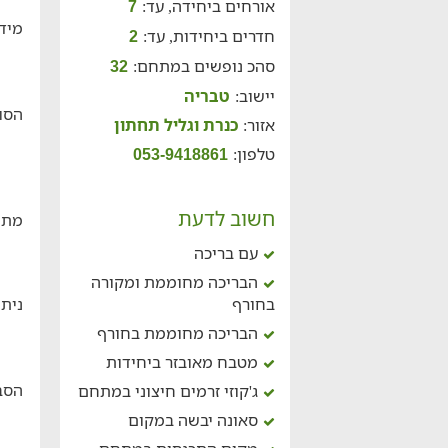
אורחים ביחידה, עד:
7
מידע
חדרים ביחידות, עד:
2
סהכ נופשים במתחם:
32
יישוב:
טבריה
הסוו
אזור:
כנרת וגליל תחתון
טלפון:
053-9418861
חשוב לדעת
מתח
עם בריכה
הבריכה מחוממת ומקורה
בחורף
ניתן
הבריכה מחוממת בחורף
מטבח מאובזר ביחידות
הסב
ג'קוזי זרמים חיצוני במתחם
סאונה יבשה במקום