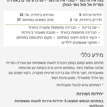
נגה אירוח כפרי - נגה - אירוח כפרי - מרכז צימרים באווירה
כפרית אל מול נופי הגולן
יחידות אירוח:
5
אורחים ביחידה, עד:
15
חדרים ביחידות, עד:
2
סהכ נופשים במתחם:
37
•
עם בריכה
•
הבריכה מחוממת ומקורה בחורף
•
הבריכה מחוממת בחורף
•
מטבח מאובזר ביחידות
•
ג'קוזי זרמים חיצוני במתחם
•
מקום התכנסות במתחם
•
מתקני שעשועים לילדים
מידע כללי
מתחם נופש קסום בצפון הכנרת לזוגות ומשפחות עם אווירה כפרית
שלווה ומלאת נחת. במתחם תיהנו מ-5 בקתות עץ מרווחות
ומאובזרות, חצר גדולה עם בריכה פרטית ומקורה, ג'קוזי מפנק עם
נוף גלילי פסטורלי, ומגוון פינות חמד.
* המתחם נגיש לבעלי מוגבלויות
יחידות האירוח
במתחם הנופש תמצאו 5 יחידות אירוח לזוגות ומשפחות
הכוללות:​