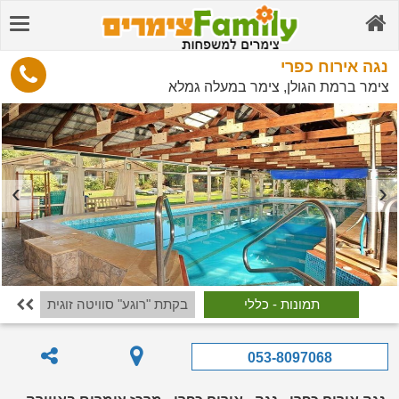
נגה אירוח כפרי
צימר ברמת הגולן, צימר במעלה גמלא
תמונות - כללי
בקתת "רוגע" סוויטה זוגית
בקת

053-8097068