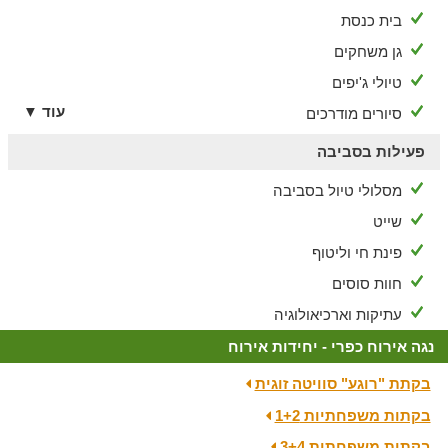
בית כנסת
גן משחקים
טיולי ג'יפים
עוד ▼
סיורים מודרכים
פעילות בסביבה
מסלולי טיול בסביבה
שייט
פינת חי וליטוף
חוות סוסים
עתיקות וארכיאולוגיה
נגה אירוח כפרי - יחידות אירוח
בקתת "רוגע" סוויטה זוגית
בקתות משפחתיות 1+2
בקתות משפחתית 3+4