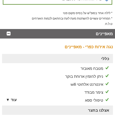
ועוד. מסעדות ובתי קפה מעולים, עגלת קפה במושב בסופי השבוע
ועוד.
* לילה אחד בסופ"ש על בסיס מקום פנוי
* המחירים עשויים להשתנות מעת לעת ובהתאם לכמות האורחים
הערות
ט.ל.ח.
קצת על הבריכה במתחם:
הבריכה משמשת גם כבריכה טיפולית המופעלת ע"י
מאפיינים
ההידרתרפיסטית נגה בן ענת וצוות המטפלים שעובד עימה. צוות
הבריכה מציע סדנאות במים במגוון נושאים: גיבוש צוות, חלוקת
נגה אירוח כפרי - מאפיינים
תפקידים, סדרי עדיפויות, הרפיה בצמדים לפי שיטת ג'הרה.
* כאשר אין טיפולים בבריכה, הבריכה פתוחה להנאת האורחים
כללי
המתארחים במתחם
מטבח מאובזר
ניתן להזמין ארוחת בוקר
אינטרנט אלחוטי wifi
צימר מבודד
עוד ▼
טיפולי ספא
אצלנו בחצר