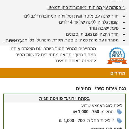
4 בקתות עץ מרוחות ומאובזרות בהן תמצאו:
חדר שינה עם מיטה זוגית וטלוויזיה המחוברת לכבלים
קומת גלריה ללינה של עד 4 ילדים
פינת ישיבה נוחה
חדר רחצה עם מגבות וסבונים
מטבחון עם פינת קפה, טוסטר, מקרר, מיקרוגל, כלי מטבח ופינת
קרא עוד...
אוכל
מתחייבים למחיר הטוב ביותר. אם מצאתם אותנו
מרפסת פרטית מקורה עם פינת ישיבה נוחה
במחיר נמוך יותר אנו מתחייבים להשוות מחיר
בבקתות 3 ו-4 תמצאו גם אמבט ג'קוזי מפנק
להזמנה באותם תנאים
בקתת "רוגע" סוויטה זוגית בעיצוב Open Space​ וכוללת:
מחירים
קומת גלריה עם מיטה זוגית נוחה
קמין מפנק לימי החורף הקרים
נגה אירוח כפרי - מחירים
פינת ישיבה עם טלוויזיה המחוברת לכבלים
חדר רחצה עם ג'קוזי זוגי מפנק, מגבות וסבונים
בקתת "רוגע" סוויטה זוגית
מטבחון מאובזר עם פינת קפה, מיני מקרר, מיקרוגל, כלי מטבח
לילה
לזוג
באמצע שבוע
ופינת אוכל
החל מ-
750 - 1,000 ₪
מרפסת פרטית עם פינת ישיבה אינטימית
2 לילות החל מ-
700 - 1,000 ₪
מתאימה גם לקיום לסדנאות וישיבות צוות לקבוצות קטנות עד 15
איש