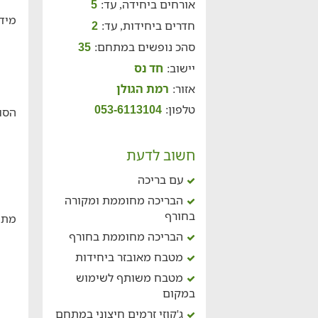
אורחים ביחידה, עד:
5
מידע
חדרים ביחידות, עד:
2
סהכ נופשים במתחם:
35
יישוב:
חד נס
אזור:
רמת הגולן
טלפון:
053-6113104
הסוו
חשוב לדעת
עם בריכה
הבריכה מחוממת ומקורה
בחורף
מתח
הבריכה מחוממת בחורף
מטבח מאובזר ביחידות
מטבח משותף לשימוש
במקום
ג'קוזי זרמים חיצוני במתחם