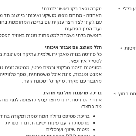
 כללי
יוקרה ופאר בקו ראשון לכנרת!
עם ג'קוזי לצד חצר ענקית עם בריכה המחוממת בחו
ועוד המון הפתעות.
חופשה בלתי נשכחת למשפחות וזוגות באוויר הפסטו
חלל מעוצב עם אבזור איכותי
יטות
כל סוויטה בנויה מאבן ירושלמית עתיקה ומעוצבת ב
לסטייל אירופאי.
בסוויטות תיהנו מג'קוזי זרמים פרטי, ממיטה זוגית 
אמבט ומגבות, פינת אוכל משפחתית, מסך טלוויזיה 
מאובזר עם מקרר, מיקרוגל ומכונת קפה.
בריכה מרעננת מול נוף מרהיב
ם החוץ
אורחי הסוויטות יהנו מחצר ענקית הצופה לנוף מרהי
מה בחצר?
בריכת פסיפס גדולה המחוממת ומקורה בחור
מרפסת דק עם פינות ישיבה ונדנדה כפרית
מיטות שיזוף וערסלים