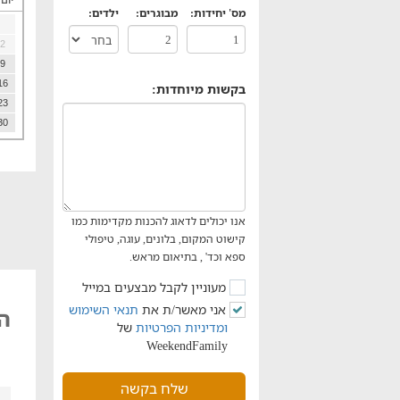
יום
מס' יחידות:
מבוגרים:
ילדים:
2
9
16
בקשות מיוחדות:
23
30
אנו יכולים לדאוג להכנות מקדימות כמו
קישוט המקום, בלונים, עוגה, טיפולי
ספא וכד' , בתיאום מראש.
מעוניין לקבל מבצעים במייל
אני מאשר/ת את
תנאי השימוש
הא
ומדיניות הפרטיות
של
WeekendFamily
שלח בקשה