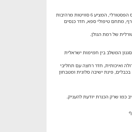
האחוזה - מתחם נופש מושקע ואיכותי ביישוב חד נס הפסטורלי, המציע 6 סוויטות מרהיבות
רף, מתחם טיפולי ספא, חדר כנסים
רלית של רמת הגולן.
סגנון המשלב בין חמימות ישראלית
גדולה ואיכותית, חדר רחצה עם תחליבי
בכבלים, פינת ישיבה סלונית ומטבחון
ב כמו שרק הכנרת יודעת להעניק.
ף