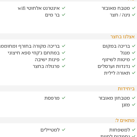
מטבח מאובזר
אינטרנט אלחוטי wifi
גינה / חצר
בר מים
אצלנו בחצר
בריכה במקום
בריכה מקורה בחורף ומחוממ
מנגל
במתחם ג'קוזי ספא חיצוני
מיטות לשיזוף
פינות ישיבה
נדנדות וערסלים
פרגולה בחצר
תאורה לילית
ביחידות
מטבחון מאובזר
מרפסת
מזגן
מתאים ל:
למשפחות
למטיילים
נחמדים לחיות