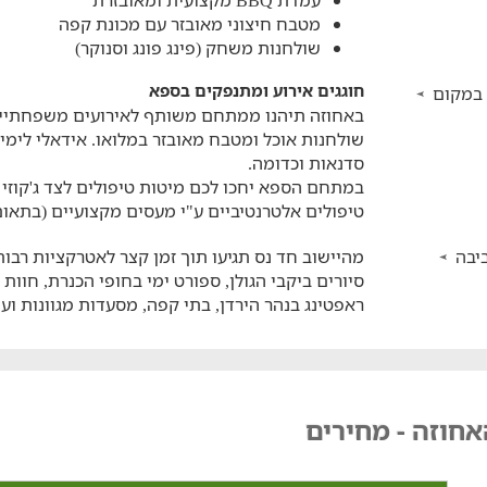
עמדת BBQ מקצועית ומאובזרת
מטבח חיצוני מאובזר עם מכונת קפה
שולחנות משחק (פינג פונג וסנוקר)
חוגגים אירוע ומתנפקים בספא
 במקום
שולחנות אוכל ומטבח מאובזר במלואו. אידאלי לימי ה
סדנאות וכדומה.
במתחם הספא יחכו לכם מיטות טיפולים לצד ג'קוזי מר
טיפולים אלטרנטיביים ע"י מעסים מקצועיים (בתאו
יבה
מהיישוב חד נס תגיעו תוך זמן קצר לאטרקציות רבות, כ
סיורים ביקבי הגולן, ספורט ימי בחופי הכנרת, חוות 
ראפטינג בנהר הירדן, בתי קפה, מסעדות מגוונות ועו
חוזה - מחירים