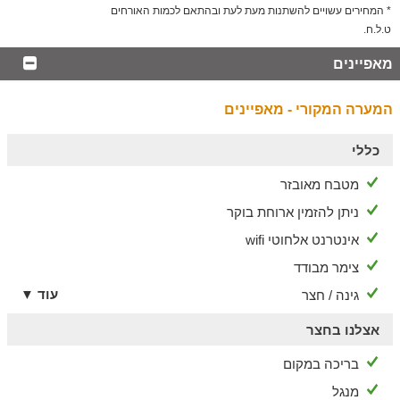
מתחם האירוח שוכן במיקום נגיש ונוח, המאפשר לכם ליהנות
* המחירים עשויים להשתנות מעת לעת ובהתאם לכמות האורחים
ממסלולי טיול ואטרקציות בקרבת מקום. בין היתר, תוכלו לבקר
ט.ל.ח.
ב
אגם מונפורט
, המציע אפשרויות שונות לבילוי כמו שיט באגם,
מאפיינים
החלקה על הקרח, קארטינג ומסלולי הליכה בפארק ועוד.
המערה המקורי - מאפיינים
כללי
מטבח מאובזר
ניתן להזמין ארוחת בוקר
אינטרנט אלחוטי wifi
צימר מבודד
עוד ▼
גינה / חצר
אצלנו בחצר
בריכה במקום
מנגל