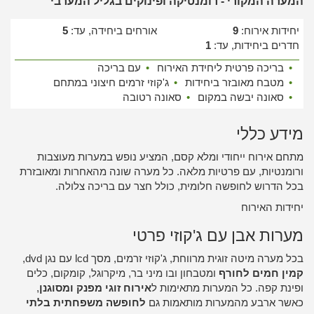
המערה המקורי - רומנטיקה ופינוקים בגליל המערבי
יחידות אירוח:
9
אורחים ביחידה, עד:
5
חדרים ביחידות, עד:
1
•
בריכה פרטית ליחידת האירוח
•
עם בריכה
•
מטבח מאובזר ביחידות
•
ג'קוזי זרמים חיצוני במתחם
•
סאונה יבשה במקום
•
סאונה רטובה
מידע כללי
מתחם אירוח ייחודי ומלא קסם, המציע נופש במערות מעוצבות
ורומנטיות, עם פרטיות מלאה. כל מערה שונה מהאחרות ומאובזרת
בכל הדרוש לחופשה חלומית, כולל חצר עם בריכה צלולה.
יחידות האירוח
מערות אבן עם ג'קוזי פרטי
בכל מערה מיטה זוגית מרווחת, ג'קוזי זרמים, מסך lcd עם נגן dvd,
קמין חמים לחורף
ומטבחון ובו מיני בר, מיקרוגל, קומקום, כלים
ופינת קפה. כל המערות מתאימות ל
אירוח זוגי מפנק ומסוגנן
,
כאשר ארבע מהמערות מותאמות גם
לחופשה משפחתית בלתי