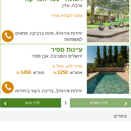
ערבה, עידן
צלצל לקבלת מחיר
יחידות אירוח:4, פינת ברביקיו, מתאים
למשפחות
עיינות ספיר
ירושלים והסביבה, אבן ספיר
מחיר לזוג, החל מ:
1450
1250
אמצ"ש:
₪
סופ"ש:
₪
יחידות אירוח:3, בריכה, ג'קוזי ביחידות
לדף הקודם
1
לדף הבא
צימרים