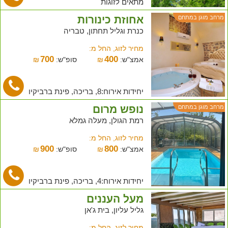
מתאים לזוגות
ירושלים והסביבה
אחוזת כינורות
מרחב מוגן במתחם
כנרת וגליל תחתון, טבריה
מישור החוף
מחיר לזוג, החל מ:
ים המלח
700
400
אמצ"ש:
₪
סופ"ש:
₪
אילת
יחידות אירוח:8, בריכה, פינת ברביקיו
ערבה
נופש מרום
מרחב מוגן במתחם
נגב
רמת הגולן, מעלה גמלא
מחיר לזוג, החל מ:
900
800
אמצ"ש:
₪
סופ"ש:
₪
יחידות אירוח:4, בריכה, פינת ברביקיו
מעל העננים
גליל עליון, בית ג'אן
מחיר לזוג, החל מ: