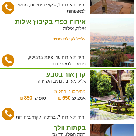
יחידות אירוח:1, ג'קוזי ביחידות, מתאים
למשפחות
אירוח כפרי בקיבוץ אילות
אילת, אילות
צלצל לקבלת מחיר
יחידות אירוח:40, פינת ברביקיו,
מתאים למשפחות
קרן אור בטבע
גליל מערבי, נתיב השיירה
מחיר לזוג, החל מ:
850
650
אמצ"ש:
₪
סופ"ש:
₪
יחידות אירוח:7, בריכה, ג'קוזי ביחידות
בקתות וולך
רמת הגולן, חד נס