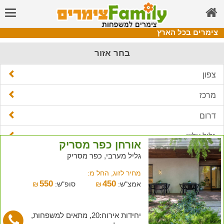
צימרים בכל הארץ
בחר אזור
צפון
מרכז
דרום
גליל עליון
אורחן כפר מסריק
גליל מערבי, כפר מסריק
רמת הגולן
מחיר לזוג, החל מ:
גליל מערבי
550
450
אמצ"ש:
₪
סופ"ש:
₪
כנרת וגליל תחתון
יחידות אירוח:20, מתאים למשפחות,
מחוז חיפה