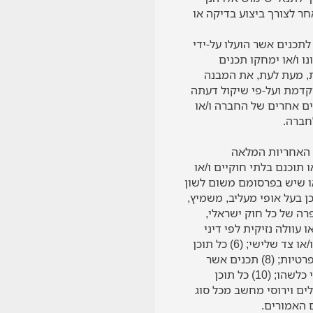
חר לצורך ביצוע בדיקה או
לתכנים אשר הועלו על-ידי
 ו/או ימחקו תכנים
, מעת לעת, את המבנה
וקדמת ועל-פי שיקול דעתה
ים אחרים של החברה ו/או
חברה.
 האחריות המלאה
ע מלפרסם בו: (1) תכנים שהעלאתם ו/או תוכנם בלתי חוקיים ו/או
 בעלי אופי גזעני, פוגעני ו/או שיש בפרסומם משום לשון
בות כל תוכן בעל אופי מעליב, משמיץ,
וה הפרה של כל חוק ישראלי,
עוולה נזיקית לפי דיני
מדינת ישראל; (5) כל תוכן הפוגע ו/או עלול לפגוע בשם הטוב של מקום האירוח או נותן השירותים ו/או צד שלישי; (6) כל תוכן
העלול להוות הטעייה ו/או כל תוכן הידוע למשתמש כשקרי, מטעה או מסולף; (7) תכנים הפוגעים בפרטיות; (8) תכנים אשר
זכויות הקניין הרוחני בהם אינן שייכות לך; (9) תכנים בעלי אופי מסחרי ו/או המכילים מידע פרסומי כלשהו; (10) כל תוכן
מתם לפרסום זהותם ו/או (11) תכנים אשר מכילים וירוסי מחשב מכל סוג
 האמורים.