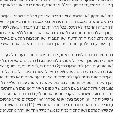
קשר, באמצעות טלפון, דוא"ל, או ההודעת סמס לנייד או בכל אופן א
י ו/או תיקון ו/או השמטה ו/או חבלה ו/או נזק מכל סוג שהוא שנעשה 
י המשתמשים במסגרת חוות דעת או בכל מסגרת אחרת. ייתכן כי ישונו
ת החברה והחברה לא תישא בכל אחריות בנדון. החברה רשאית לשנות
 וכן לא לפרסם חוות דעת ו/או תגובה או להסירן והכל ללא הודעה מ
ית להציג את חוות הדעת ו/או תגובות ו/או המלצות הגולשים באתר
ף פעולה, בהעלותך חוות דעת הנך מסכים לכך ומאשר זאת מראש ל
 מסירת תכנים לפרסום באתר, לרבות פרסום חוות דעת, חלה עליך
והבלעדית לכל תוצאה אשר עשויה לנבוע מכך ועליך להימנ
נועדו למטרות בלתי חוקיות ו/או הפוגעים בפעילות המערכת; (2) תכנים
הרע ו/או עבירה על חוק כלשהו; (3) תכנים העלולים לפגוע ו/או להזיק לרגשות הציבור, לר
פוגעני; (4) כל תוכן העלול להוות בסיס לקובלנה פלילית ו/או תביעה אזרחית או מהו
וכן המעודד, מסייע או מנחה בביצוע מעשה המהווה עבירה פלילית ו/או 
המזהה אישית אנשים אחרים, מבלי שנתנו את הסכ
ת שלא לפרסם ו/או להסיר כל תוכן אשר כולל אחד או יותר מהסעיפים