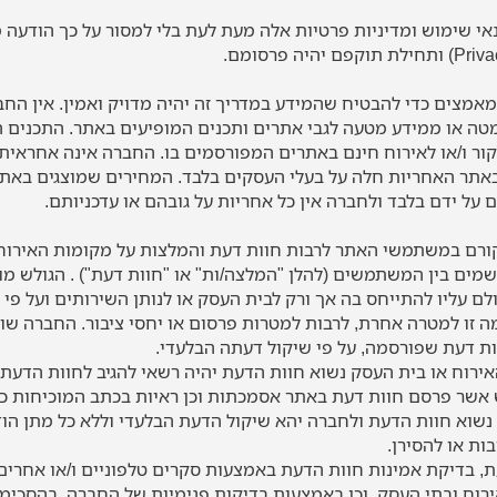
י שימוש ומדיניות פרטיות אלה מעת לעת בלי למסור על כך הודע
מצים כדי להבטיח שהמידע במדריך זה יהיה מדויק ואמין. אין הח
טה או ממידע מטעה לגבי אתרים ותכנים המופיעים באתר. התכנים 
קור ו/או לאירוח חינם באתרים המפורסמים בו. החברה אינה אחראית 
אתר האחריות חלה על בעלי העסקים בלבד. המחירים שמוצגים באתר
על ידם בלבד ולחברה אין כל אחריות על גובהם או עדכניותם.
ורם במשתמשי האתר לרבות חוות דעת והמלצות על מקומות האירוח
ים בין המשתמשים (להלן "המלצה/ות" או "חוות דעת") . הגולש מו
ולם עליו להתייחס בה אך ורק לבית העסק או לנותן השירותים ועל פ
ה זו למטרה אחרת, לרבות למטרות פרסום או יחסי ציבור. החברה ש
וות דעת שפורסמה, על פי שיקול דעתה הבלעדי.
האירוח או בית העסק נשוא חוות הדעת יהיה רשאי להגיב לחוות הדעת
אשר פרסם חוות דעת באתר אסמכתות וכן ראיות בכתב המוכיחות כי
 נשוא חוות הדעת ולחברה יהא שיקול הדעת הבלעדי וללא כל מתן ה
ות או להסירן.
, בדיקת אמינות חוות הדעת באמצעות סקרים טלפוניים ו/או אחרים
רוח ובתי העסק, וכן באמצעות בדיקות פנימיות של החברה. בהסכימך