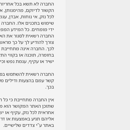
החברה לא תשא בכל אחריות 
הקשור לדיוקם, מהימנותן, 
לכל נזק, אי נוחות, אבדן, עג
שימוש בתכנים אלו. החברה מ
ידי מומחים. כל המידע המפו
החברה רשאית לסגור את האתר
צורך להודיע לך על כך מראש
לכך. החברה אינה מתחייבת ש
בחומרה, תוכנה או בקווי הת
ישיר או עקיף, עגמת נפש וכיו
החברה רשאית להשתמש בפרטי
קשר עמם בהצעות ודילים מעת
בכך.
אין החברה מתחייבת כי כל ה
שתוכן האתר המקושר הוא מהי
אחראית לכל נזק, עקיף או י
אליהם תגיע באמצעות או דרך
באתר ע"י צדדים שלישיים.