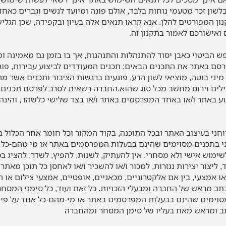
לשון זכר מטעמי נוחות בלבד, אולם פונה ומיועד לנשים וגברים כאח
נון המפורטים להלן. אנא קראו תנאים אלה בעיון ובקפידה, שכן הגל
ואישורכם לאמור בתקנון זה.
הביטוי כאבן יסוד להתנהלות והתנהגות, אך בו בזמן גם מאמינה ו
פרסם באתר את התכנים הבאים: תכנים המעודדים לביצוע עבירות, פוגע
י מיני בוטה, מוציאי לשון הרע, פוגעים ברגשות הציבור ותכנים אשר 
כילים וירוס מחשב מכל סוג שהוא.החברה רשאית לסרב לפרסם תכני
גוע באתר ו/או באחד המפרסמים באתר ו/או בצד שלישי כלשהו , והינ
הרוחני בעיצוב האתר ובכל התוכנה, בקוד המקור וכל חומר אחר הכלול
חני בתכנים מסוימים שהינם בבעלות המפרסמים באתר או מי מהם-כל א
ימוש אישי ולא מסחרי. אין להעתיק, לשנות, להפיץ, לשדר, להציג בפ
 ליצור יצירות נגזרות, למכור ו/או להשכיר ו/או לאחסן כל תוכן מאתר 
 או אמצעי, בין אם אלקטרוניים, מכאניים, אופטיים, אמצעי צילום או 
ב מראש של החברה ומבעלי הזכויות. כל זאת ועוד, כל סימני המסחר
וימים שהינם בבעלות המפרסמים באתר או מי-מהם-כל אחד על פי זכ
ב ומראש מאת בעליו של סימן המסחר ומהחברה