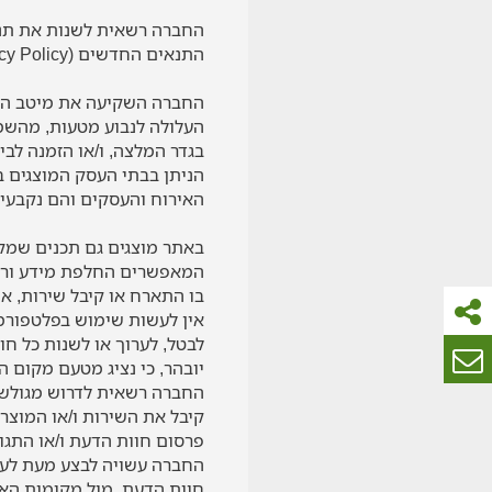
החברה רשאית לשנות את תנא
התנאים החדשים (Privacy Policy) ותחילת תוקפם יהיה פרסומם.
החברה השקיעה את מיטב המא
העלולה לנבוע מטעות, מהשמ
בגדר המלצה, ו/או הזמנה לבי
הניתן בבתי העסק המוצגים ב
האירוח והעסקים והם נקבעים 
באתר מוצגים גם תכנים שמק
המאפשרים החלפת מידע ורשמ
בו התארח או קיבל שירות, א
אין לעשות שימוש בפלטפורמ
לבטל, לערוך או לשנות כל ח
יובהר, כי נציג מטעם מקום 
החברה רשאית לדרוש מגולש 
קיבל את השירות ו/או המוצר
פרסום חוות הדעת ו/או התגוב
החברה עשויה לבצע מעת לעת
חוות הדעת, מול מקומות האי