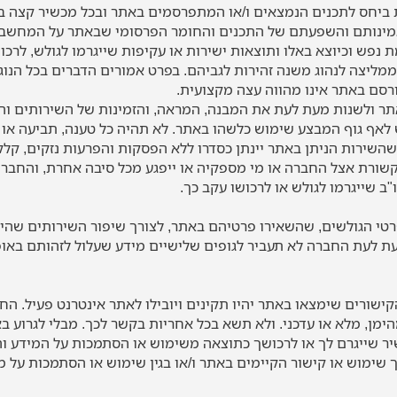
ביחס לתכנים הנמצאים ו/או המתפרסמים באתר ובכל מכשיר קצה בה
אמינותם והשפעתם של התכנים והחומר הפרסומי שבאתר על המחשבי
מת נפש וכיוצא באלו ותוצאות ישירות או עקיפות שייגרמו לגולש, לרכ
מליצה לנהוג משנה זהירות לגביהם. בפרט אמורים הדברים בכל הנוגע
רסם באתר אינו מהווה עצה מקצועית.
 ולשנות מעת לעת את המבנה, המראה, והזמינות של השירותים והתכ
 לאף גוף המבצע שימוש כלשהו באתר. לא תהיה כל טענה, תביעה או
השירות הניתן באתר יינתן כסדרו ללא הפסקות והפרעות נזקים, קלק
קשורת אצל החברה או מי מספקיה או ייפגע מכל סיבה אחרת, והחברה
"ב שייגרמו לגולש או לרכושו עקב כך.
 הגולשים, שהשאירו פרטיהם באתר, לצורך שיפור השירותים שהיא 
 לעת החברה לא תעביר לגופים שלישיים מידע שעלול לזהותם באופן
קישורים שימצאו באתר יהיו תקינים ויובילו לאתר אינטרנט פעיל. ה
מן, מלא או עדכני. ולא תשא בכל אחריות בקשר לכך. מבלי לגרוע ב
שיר שייגרם לך או לרכושך כתוצאה משימוש או הסתמכות על המידע 
 שימוש או קישור הקיימים באתר ו/או בגין שימוש או הסתמכות על 