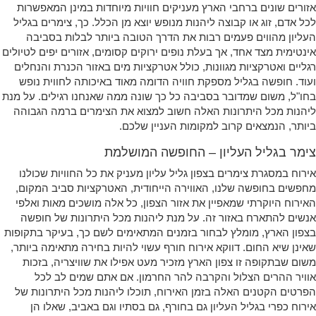
אזורים שונים ברחבי הארץ מעניקים חוויות מיוחדות במינן המאפשרות
לכל אדם, זוג או קבוצה ליהנות מנופש יוצא מן הכלל. כך, צימרים בגליל
העליון מהווים פעמים רבות את הדרך הטובה ביותר לבלות בסביבה
אינטימית מצד אחד, אך בעלת נופים ירוקים קסומים, אזורים יפים לטיולים
רגליים ואטרקציות מגוונות, כולל אטרקציות מים באזור הכנרת והנחלים
ועוד. חופשה בגליל מספקת חוויה הדומה מאוד באיכותה לחווית נופש
בחו"ל, משום שמדובר בסביבה כל כך שונה ממה שאנחנו רגילים. על מנת
ליהנות מכל היתרונות האלה חשוב למצוא את הצימרים ברמה הגבוהה
ביותר, הנמצאים קרוב למקומות העניין שלכם.
צימר בגליל העליון – החופשה המושלמת
אירוח במסגרת צימרים בצפון גליל עליון מעניק את כל החוויות שכולנו
מחפשים בחופשה שלנו, האווירה הייחודית, האטרקציות סביב המקום,
האירוח היוקרתי שמאפיין את אזור הצפון, כל אלה מושכים מאות ואלפי
אנשים להתארח באזור זה. על מנת ליהנות מכל היתרונות של חופשה
בצפון הארץ, מומלץ לבחור בזמנים המתאימים לשם כך, בעיקר בתקופות
שאינן שיא החום. דווקא אירוח חורף עשוי להיות בחירה מתאימה ביותר,
משום שבתקופה זו צפון הארץ מזכיר מעט אפילו את שוויצריה, בזכות
אוויר ההרים הצלול והקרבה להר החרמון. אם אתם שמים לב לכל
הפרטים הקטנים האלה בזמן האירוח, תוכלו ליהנות מכל היתרונות של
אירוח כפרי בגליל העליון גם בחורף, גם בסתיו וגם באביב, שאלו הן