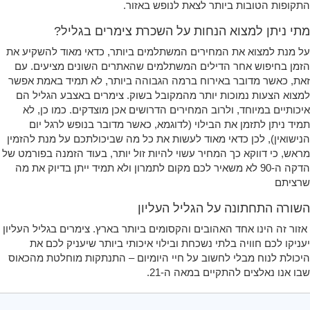
התקופות הטובות ביותר לצאת לנופש באזור.
מתי ניתן למצוא הנחות על השכרת צימרים בגליל?
על מנת למצוא את המחירים המשתלמים ביותר, כדאי מאוד להשקיע את
הזמן בחיפוש אחר הדילים המשתלמים שהאתרים השונים מציעים. עם
זאת, כאשר מדובר באירוח ברמה הגבוהה ביותר, לא תמיד באמת אפשר
למצוא הצעות נמוכות יותר מהמקובל בשוק. צימרים באצבע הגליל הם
איכותיים במיוחד, ולרוב המחירים הדרושים אכן מוצדקים. כמו כן, לא
תמיד ניתן לתזמן את הבילוי (לדוגמא, כאשר מדובר בנופש לרגל יום
הנישואין), לכן כדאי מאוד לעשות את כל מה שביכולתכם על מנת להזמין
מראש, כי דווקא כך המחיר עשוי להיות זול יותר, בעוד הזמנה בפורמט של
הדקה ה-90 לא משאיר לכם מקום לתמרון ולא תמיד ייתן בדיוק את מה
שרציתם
השורה התחתונה על הגליל העליון
אזור זה הינו אחד האהובים והקסומים ביותר בארץ. צימרים בגליל העליון
יעניקו לכם חוויה בלתי נשכחת ובילוי איכותי ביותר שיעניק לכם את
היכולת לנוח מבלי לחשוב על חיי היומיום – התנתקות מוחלטת מהכאוס
שבו אנו נאלצים להתקיים במאה ה-21.