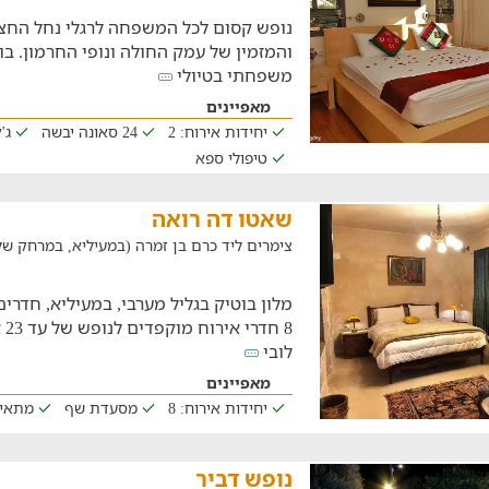
נופש קסום לכל המשפחה לרגלי נחל החצב
והמזמין של עמק החולה ונופי החרמון. בוא
משפחתי בטיולי
מאפיינים
יחידות אירוח: 2
24 סאונה יבשה
ג'
טיפולי ספא
שאטו דה רואה
צימרים ליד כרם בן זמרה (במעיליא, במרחק של 19.1 ק"מ
מלון בוטיק בגליל מערבי, במעיליא, חדרי
8 
לובי
מאפיינים
יחידות אירוח: 8
מסעדת שף
מתאי
נופש דביר