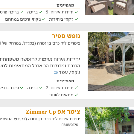
מאפיינים
יחידות אירוח: 9
בריכה
בריכה פרט
ג'קוזי ביחידות
ג'קוזי זרמים במתחם
נופש ספיר
צימרים ליד כרם בן זמרה (במגדל, במרחק של 22.4 ק"מ)
יחידות אירוח נעימות לחופשה משפחתית 
הכנרת ומרגלות הר ארבל המתאימות למש
ג'קוזי, עמד
מאפיינים
יחידות אירוח: 2
בריכה
פינת ברביקי
מתאים לזוגות
צימר אפ Zimmer Up
יחידת אירוח ליד כרם בן זמרה (בקיבוץ הגושרים, במרח
| 03/08/2026