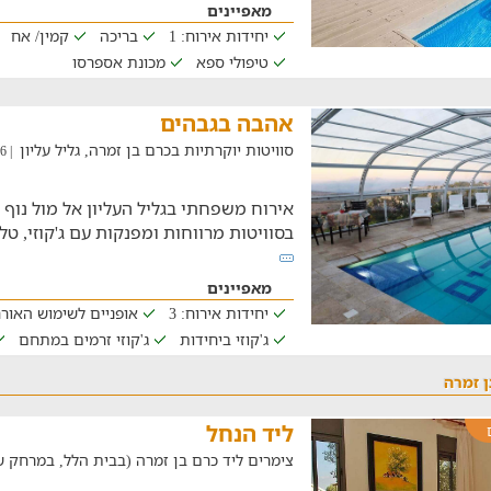
מאפיינים
יחידות אירוח: 1
בריכה
קמין/ אח
טיפולי ספא
מכונת אספרסו
אהבה בגבהים
סוויטות יוקרתיות בכרם בן זמרה, גליל עליון
| 02/08/2026
אירוח משפחתי בגליל העליון אל מול נוף 
בסוויטות מרווחות ומפנקות עם ג'קוזי, טלוויזיית LCD וחיב
מאפיינים
יחידות אירוח: 3
אופניים לשימוש האור
ג'קוזי ביחידות
ג'קוזי זרמים במתחם
ן זמרה
ליד הנחל
צימרים ליד כרם בן זמרה (בבית הלל, במרחק של 22.7 ק