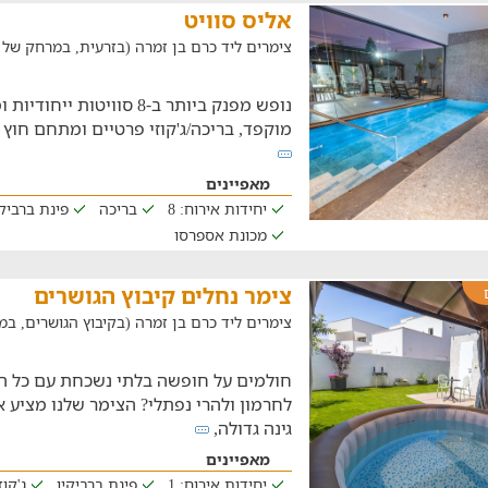
אליס סוויט
צימרים ליד כרם בן זמרה (בזרעית, במרחק של 18.2 ק"מ)
נופש מפנק ביותר ב-8 סוויטו
מוקפד, בריכה/ג'קוזי פרטיים ומתחם חוץ 
מאפיינים
יחידות אירוח: 8
בריכה
פינת ברביקי
מכונת אספרסו
צימר נחלים קיבוץ הגושרים
צימרים ליד כרם בן זמרה (בקיבוץ הגושרים, במרחק של 
חולמים על חופשה בלתי נשכחת עם כל 
לחרמון ולהרי נפתלי? הצימר שלנו מציע א
גינה גדולה,
מאפיינים
יחידות אירוח: 1
פינת ברביקיו
ג'קוז