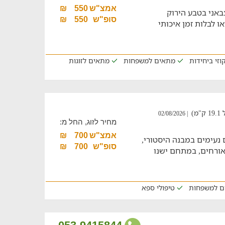
אמצ"ש
550
₪
אני בטבע הירוק
סופ"ש
550
₪
ו לבלות זמן איכותי
קוזי ביחידות
מתאים למשפחות
מתאים לזוגות
)
| 02/08/2026
מחיר לזוג, החל מ:
אמצ"ש
700
₪
ם נעימים במבנה היסטורי,
סופ"ש
700
₪
חדרי אירוח מוקפדים לנופש של עד 23 אורחים, במתחם ישנו
ם למשפחות
טיפולי ספא