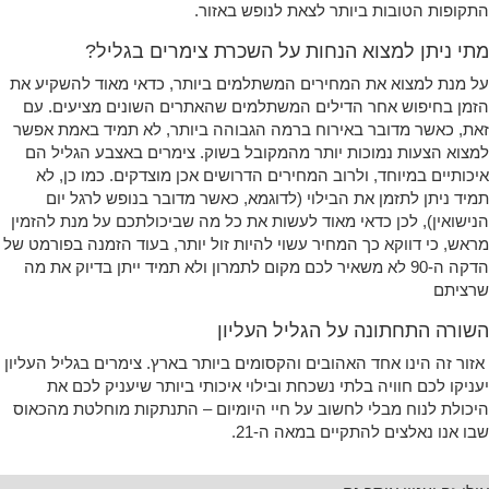
התקופות הטובות ביותר לצאת לנופש באזור.
מתי ניתן למצוא הנחות על השכרת צימרים בגליל?
על מנת למצוא את המחירים המשתלמים ביותר, כדאי מאוד להשקיע את
הזמן בחיפוש אחר הדילים המשתלמים שהאתרים השונים מציעים. עם
זאת, כאשר מדובר באירוח ברמה הגבוהה ביותר, לא תמיד באמת אפשר
למצוא הצעות נמוכות יותר מהמקובל בשוק. צימרים באצבע הגליל הם
איכותיים במיוחד, ולרוב המחירים הדרושים אכן מוצדקים. כמו כן, לא
תמיד ניתן לתזמן את הבילוי (לדוגמא, כאשר מדובר בנופש לרגל יום
הנישואין), לכן כדאי מאוד לעשות את כל מה שביכולתכם על מנת להזמין
מראש, כי דווקא כך המחיר עשוי להיות זול יותר, בעוד הזמנה בפורמט של
הדקה ה-90 לא משאיר לכם מקום לתמרון ולא תמיד ייתן בדיוק את מה
שרציתם
השורה התחתונה על הגליל העליון
אזור זה הינו אחד האהובים והקסומים ביותר בארץ. צימרים בגליל העליון
יעניקו לכם חוויה בלתי נשכחת ובילוי איכותי ביותר שיעניק לכם את
היכולת לנוח מבלי לחשוב על חיי היומיום – התנתקות מוחלטת מהכאוס
שבו אנו נאלצים להתקיים במאה ה-21.