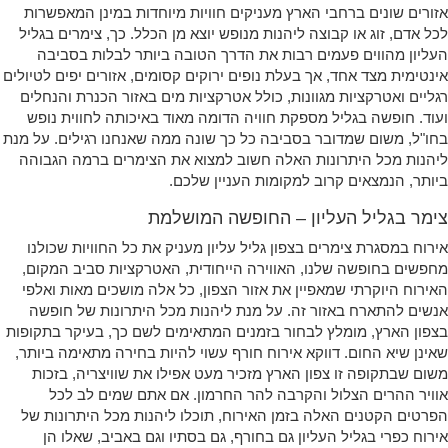
אזורים שונים ברחבי הארץ מעניקים חוויות מיוחדות במינן המאפשרות
לכל אדם, זוג או קבוצה ליהנות מנופש יוצא מן הכלל. כך, צימרים בגליל
העליון מהווים פעמים רבות את הדרך הטובה ביותר לבלות בסביבה
אינטימית מצד אחד, אך בעלת נופים ירוקים קסומים, אזורים יפים לטיולים
רגליים ואטרקציות מגוונות, כולל אטרקציות מים באזור הכנרת והנחלים
ועוד. חופשה בגליל מספקת חוויה הדומה מאוד באיכותה לחווית נופש
בחו"ל, משום שמדובר בסביבה כל כך שונה ממה שאנחנו רגילים. על מנת
ליהנות מכל היתרונות האלה חשוב למצוא את הצימרים ברמה הגבוהה
ביותר, הנמצאים קרוב למקומות העניין שלכם.
צימר בגליל העליון – החופשה המושלמת
אירוח במסגרת צימרים בצפון גליל עליון מעניק את כל החוויות שכולנו
מחפשים בחופשה שלנו, האווירה הייחודית, האטרקציות סביב המקום,
האירוח היוקרתי שמאפיין את אזור הצפון, כל אלה מושכים מאות ואלפי
אנשים להתארח באזור זה. על מנת ליהנות מכל היתרונות של חופשה
בצפון הארץ, מומלץ לבחור בזמנים המתאימים לשם כך, בעיקר בתקופות
שאינן שיא החום. דווקא אירוח חורף עשוי להיות בחירה מתאימה ביותר,
משום שבתקופה זו צפון הארץ מזכיר מעט אפילו את שוויצריה, בזכות
אוויר ההרים הצלול והקרבה להר החרמון. אם אתם שמים לב לכל
הפרטים הקטנים האלה בזמן האירוח, תוכלו ליהנות מכל היתרונות של
אירוח כפרי בגליל העליון גם בחורף, גם בסתיו וגם באביב, שאלו הן