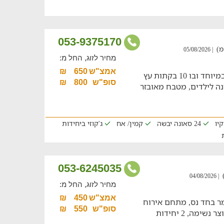
053-9375170
| 05/08/2026
מחיר לזוג, החל מ:
אמצ"ש
650
₪
חופשה משפחתית במתחם כפרי ומפנק במיוחד ובו 10 בקתות עץ
סופ"ש
800
₪
נה לילדים, מטבח מאובזר
קיו
24 סאונה יבשה
קמין/ אח
ג'קוזי ביחידות
053-6245035
| 04/08/2026
מחיר לזוג, החל מ:
אמצ"ש
450
₪
מר בחד נס, מתחם אירוח
סופ"ש
550
₪
נעים עם מרפסת פסטורלית אל מול נוף עוצר נשימה, 2 יחידות