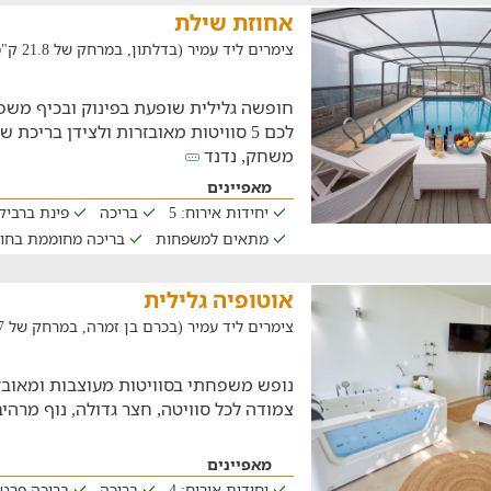
אחוזת שילת
צימרים ליד עמיר (בדלתון, במרחק של 21.8 ק"מ)
חופשה גלילית שופעת בפינוק ובכיף מש
לכם 5 סוויטות מאובזרות ולצידן בריכת
משחק, נדנד
מאפיינים
יחידות אירוח: 5
בריכה
פינת ברביקי
מתאים למשפחות
בריכה מחוממת בחו
אוטופיה גלילית
צימרים ליד עמיר (בכרם בן זמרה, במרחק של 21.7 ק"מ)
נופש משפחתי בסוויטות מעוצבות ומאובז
צמודה לכל סוויטה, חצר גדולה, נוף מרהיב 
מאפיינים
יחידות אירוח: 4
בריכה
בריכה פרט