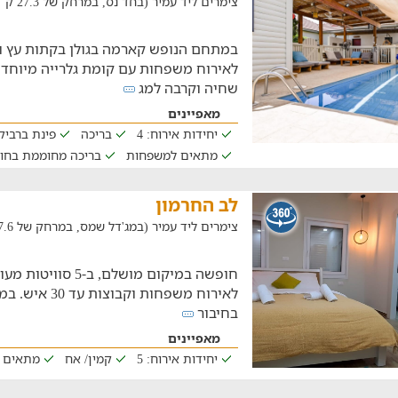
צימרים ליד עמיר (בחד נס, במרחק של 27.3 ק"מ)
במתחם הנופש קארמה בגולן בקתות עץ ו
לאירוח משפחות עם קומת גלרייה מיוחדת 
שחיה וקרבה למג
מאפיינים
יחידות אירוח: 4
בריכה
פינת ברביקי
מתאים למשפחות
בריכה מחוממת בחו
לב החרמון
צימרים ליד עמיר (במג'דל שמס, במרחק של 17.6 ק"מ)
חופשה במיקום מושלם, 
לאירוח משפחות וק
בחיבור
מאפיינים
יחידות אירוח: 5
קמין/ אח
מתאים 