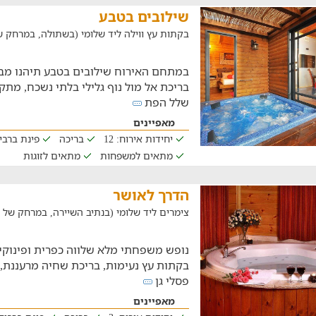
שילובים בטבע
בקתות עץ ווילה ליד שלומי (בשתולה, במרחק של 15.3 ק
במתחם האירוח שילובים בטבע תיהנו מב
בריכת אל מול נוף גלילי בלתי נשכח, מתק
שלל הפת
מאפיינים
יחידות אירוח: 12
בריכה
פינת ברבי
מתאים למשפחות
מתאים לזוגות
הדרך לאושר
צימרים ליד שלומי (בנתיב השיירה, במרחק של 9.2 ק"מ)
נופש משפחתי מלא שלווה כפרית ופינוק
בקתות עץ נעימות, בריכת שחיה מרעננת, 
פסלי גן
מאפיינים