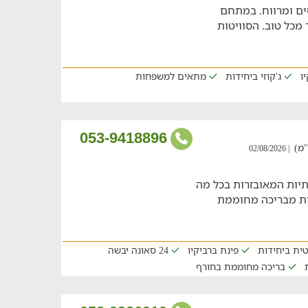
ם ומרווח. במתחם
 מכל טוב. הסוויטות
ו
ג'קוזי ביחידות
מתאים למשפחות
053-9418896
| 02/08/2026
יות המאובזרות בכל מה
ות מבריכה מחוממת
ית ביחידות
פינת ברביקיו
24 סאונה יבשה
בריכה מחוממת בחורף