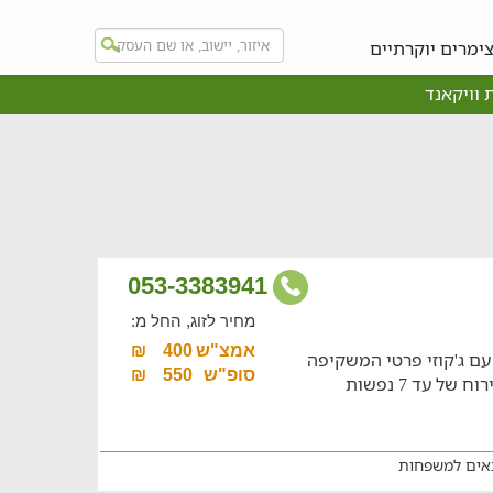
ימרים יוקרתיים
 וויקאנד
053-3383941
מחיר לזוג, החל מ:
אמצ"ש
400
₪
 עם ג'קוזי פרטי המשקיפה
סופ"ש
550
₪
לנוף הים, סוויטה מקסימה המתאימה לאירוח של עד 7 נפשות
ים למשפחות