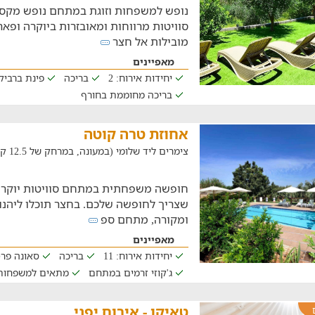
נופש למשפחות וזוגת במתחם נופש מקסי
סוויטות מרווחות ומאובזרות ביוקרה ופאר
מובילות אל חצר
מאפיינים
יחידות אירוח: 2
בריכה
פינת ברביקי
בריכה מחוממת בחורף
אחוזת טרה קוטה
צימרים ליד שלומי (במעונה, במרחק של 12.5 ק"מ)
חופשה משפחתית במתחם סוויטות יוקרת
שצריך לחופשה שלכם. בחצר תוכלו ליהנ
ומקורה, מתחם ספ
מאפיינים
יחידות אירוח: 11
בריכה
סאונה פרט
ג'קוזי זרמים במתחם
מתאים למשפחות
טאיקו - אירוח יפני