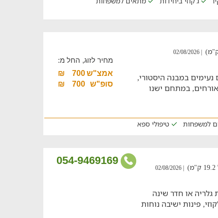
ו
ג'קוזי ביחידות
מתאים למשפחות
| 02/08/2026
מחיר לזוג, החל מ:
אמצ"ש
700
₪
ם נעימים במבנה היסטורי,
סופ"ש
700
₪
חדרי אירוח מוקפדים לנופש של עד 23 אורחים, במתחם ישנו
ם למשפחות
טיפולי ספא
054-9469169
)
| 02/08/2026
גלריה או חדר שינה
וזי, פינות ישיבה נוחות