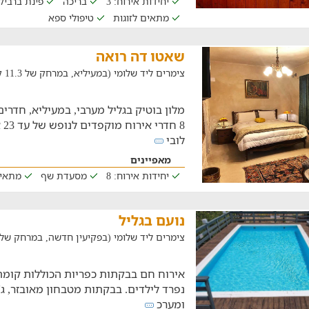
יחידות אירוח: 3
בריכה
פינת ברביקי
מתאים לזוגות
טיפולי ספא
שאטו דה רואה
צימרים ליד שלומי (במעיליא, במרחק של 11.3 ק"מ)
מלון בוטיק בגליל מערבי, במעיליא, חדרי
8 
לובי
מאפיינים
יחידות אירוח: 8
מסעדת שף
מתאי
נועם בגליל
צימרים ליד שלומי (בפקיעין חדשה, במרחק של 19.2 ק"מ
אירוח חם בבקתות כפריות הכוללות קומת 
נפרד לילדים. בבקתות מטבחון מאובזר, ג'ק
ומערכ