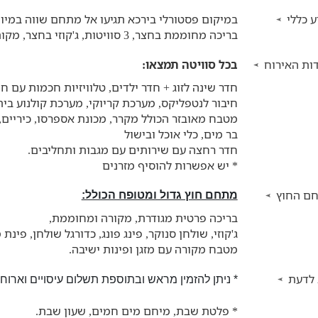
 כללי
במיקום פסטורלי בירכא תגיעו אל מתחם שווה במיוח
בריכה מחוממת בחצר, 3 סוויטות, ג'קוזי בחצר, מקום לעד 18 אנשים ושלל פינוקים.
ות האירוח
בכל סוויטה תמצאו:
חדר שינה לזוג + חדר ילדים, טלוויזיות חכמות עם ח
חיבור לנטפליקס, מערכת קריוקי, מערכת קולנוע בי
מטבח מאובזר הכולל מקרר, מכונת אספרסו, כיריים, ת
בר מים, כלי אוכל ובישול
חדר רחצה עם שירותים עם מגבות ותחליבים.
* יש אפשרות להוסיף מזרנים
ם החוץ
מתחם חוץ גדול ומטופח הכולל:
בריכה פרטית מגודרת, מקורה ומחוממת,
ג'קוזי, שולחן סנוקר, פינג פונג, כדורגל שולחן, פינת 
מטבח מקורה עם מזגן ופינות ישיבה.
 לדעת
* ניתן להזמין מראש ובתוספת תשלום עיסויים וארוחו
* פלטת שבת, מיחם מים חמים, שעון שבת.