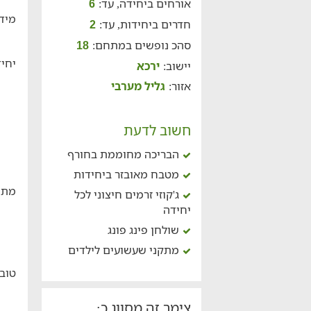
אורחים ביחידה, עד:
6
מידע
חדרים ביחידות, עד:
2
סהכ נופשים במתחם:
18
יחיד
יישוב:
ירכא
אזור:
גליל מערבי
חשוב לדעת
הבריכה מחוממת בחורף
מטבח מאובזר ביחידות
מתח
ג'קוזי זרמים חיצוני לכל
יחידה
שולחן פינג פונג
מתקני שעשועים לילדים
טוב
צימר זה מסווג כ: