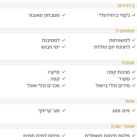
ביחידות
ג'קוזי ביחידות*
מטבחון מאובזר
מתאים ל:
למשפחות
למסיבות
לחגיגת יום הולדת
ימי גיבוש
מטבח
מכונת קפה
מיקרו
מקרר
קפה
סירים וכלי בישול
סכו"ם וכלי אוכל
פנאי
פינג פונג
מע' קריוקי
שומרי שבת
פלטת חימום חשמלית
מיחם למים חמים