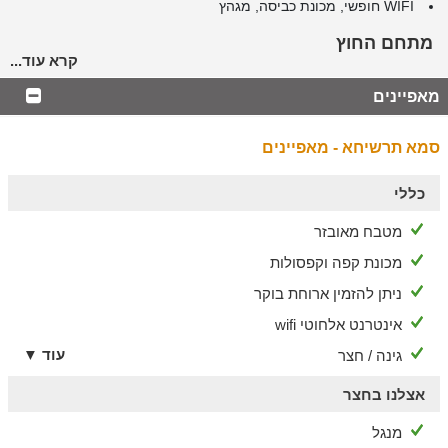
WIFI חופשי, מכונת כביסה, מגהץ
מתחם החוץ
קרא עוד...
חצר פרטית לכל יחידה:
מאפיינים
בכל צימר תיהנו מחצר פרטית הכוללת
טרמפולינה ומשחקי ילדים, דשא מטופח ופינות ישיבה
סמא תרשיחא - מאפיינים
טוב לדעת
* ניתן להזמין ארוחות בוקר בתיאום מראש ובתוספת תשלום.
כללי
* לנוחות הציבור הדתי בצימרים פלטת שבת.
מטבח מאובזר
מכונת קפה וקפסולות
ניתן להזמין ארוחת בוקר
אינטרנט אלחוטי wifi
עוד ▼
גינה / חצר
אצלנו בחצר
מנגל