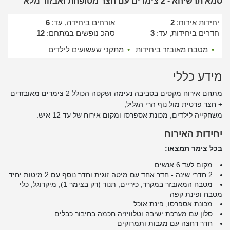
סמא תרשיחא - 2 צימרים עם חצר מטופחת ואבזור מלא
יחידות אירוח:
2
אורחים ביחידה, עד:
6
חדרים ביחידות, עד:
3
סהכ נופשים במתחם:
12
•
מטבח מאובזר ביחידות
•
מתקני שעשועים לילדים
מידע כללי
מתחם אירוח מקסים בסביבה נעימה ושקטה הכולל 2 צימרים מאובזרים
+ חצר פרטית מול נוף הרי הגליל,
משחקייה לילדים, מכונת אספרסו ומקום אירוח של עד 12 איש.
יחידות האירוח
בכל צימר תמצאו:
מקום לעד 6 אנשים
2 חדרי שינה - חדר אחד עם מיטה זוגית וחדר נוסף עם 2 מיטות יחיד
מטבח המאובזר במקרר, כיריים, תנור (רק בצימר 1), מיקרוגל, כלי
מטבח ופינת קפה
מכונת אספרסו, פינת אוכל
סלון עם מערכת ישיבה וטלוויזיה חכמה בחיבור כבלים
חדר רחצה עם מגבות ותמרוקים