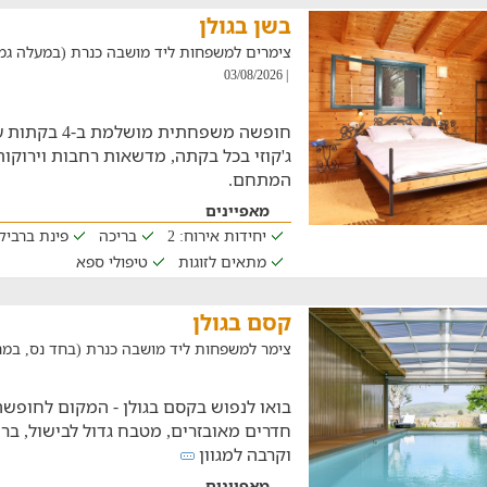
בשן בגולן
צימרים למשפחות ליד מושבה כנרת (במעלה גמלא, במר
| 03/08/2026
חופשה משפחתית 
ג'קוזי בכל בקתה, מדשאות רחבות וירוקו
המתחם.
מאפיינים
יחידות אירוח: 2
בריכה
פינת ברביקי
מתאים לזוגות
טיפולי ספא
קסם בגולן
צימר למשפחות ליד מושבה כנרת (בחד נס, במרחק של 2
בואו לנפוש בקסם בגולן - המקום לחופ
חדרים מאובזרים, מטבח גדול לבישול, ב
וקרבה למגוון
מאפיינים