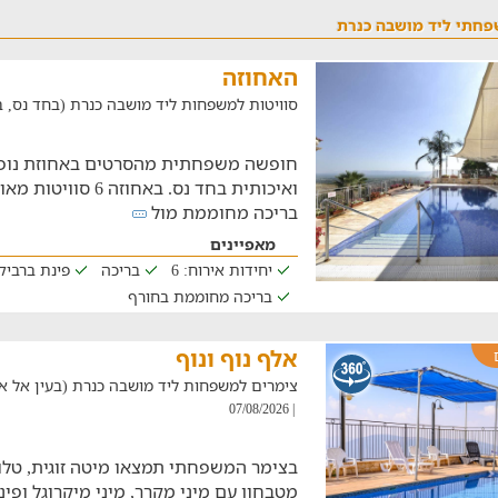
פחתי ליד מושבה כנרת
האחוזה
סוויטות למשפחות ליד מושבה כנרת (בחד נס, במרחק ש
חופשה משפחתית מהסרטים באחוזת נופש
ואיכותית בחד נס. באחו
בריכה מחוממת מול
מאפיינים
יחידות אירוח: 6
בריכה
פינת ברביקי
בריכה מחוממת בחורף
אלף נוף ונוף
צימרים למשפחות ליד מושבה כנרת (בעין אל אסד, במ
| 07/08/2026
בצימר המשפחתי תמצאו מיטה זוגית, טלוויז
מטבחון עם מיני מקרר, מיני מיקרוגל ופ