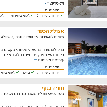
ולאטרקציו
מאפיינים
יחידות אירוח: 2
ג'קוזי ביחידות
ג'ק
אצולת הכפר
צימרים למשפחות ליד מושבה כנרת (באליפלט, במרחק
בואו להתארח בנופש משפחתי מקסים בא
בקתות עץ מפנק עם חצר גדולה ושלל פינו
עיסויים וארוחות
מאפיינים
יחידות אירוח: 3
בריכה
ג'קוזי ביחי
חוויה בנוף
צימר למשפחות ליד מושבה כנרת (בראש פינה, במרחק ש
בקתת עץ ו-2 סוויטות אבן מרווחו