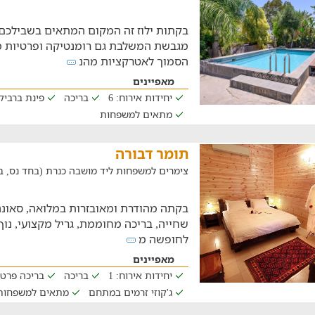
בקתות ילוז זה המקום המתאים בשבילכ
מגבשת המשלבת גם רומנטיקה ופרטיות מ
הסמוך לאטרקציות מהנ
מאפיינים
יחידות אירוח: 6
בריכה
פינת ברביקי
מתאים למשפחות
תומר דבורה
צימרים למשפחות ליד מושבה כנרת (בחד נס, במרחק של
בקתה מהודרת ומאובזרות במלואה, סאונה פ
שחייה, בריכה מחוממת, גריל מקצועי, נוף
לחופשה מ
מאפיינים
יחידות אירוח: 1
בריכה
בריכה פרט
ג'קוזי זרמים במתחם
מתאים למשפחות