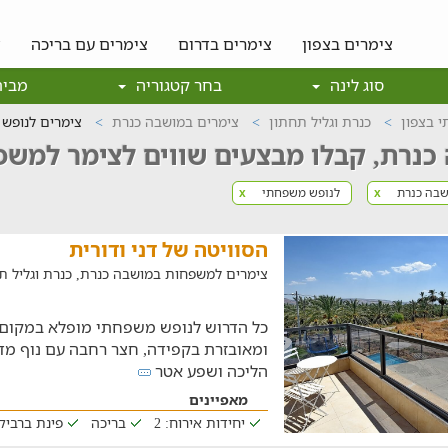
צימרים בצפון
צימרים בדרום
צימרים עם בריכה
צ
סוג לינה
בחר קטגוריה
מבית
 בצפון
כנרת וגליל תחתון
צימרים במושבה כנרת
צימרים לנופש
כנרת, קבלו מבצעים שווים לצימר למש
שבה כנרת
לנופש משפחתי
x
x
הסוויטה של דני ודורית
צימרים למשפחות במושבה כנרת, כנרת וגליל 
כל הדרוש לנופש משפחתי מופלא במקום 
ומאובזרת בקפידה, חצר רחבה עם נוף מ
הליכה ושפע אטר
מאפיינים
יחידות אירוח: 2
בריכה
פינת ברביקי