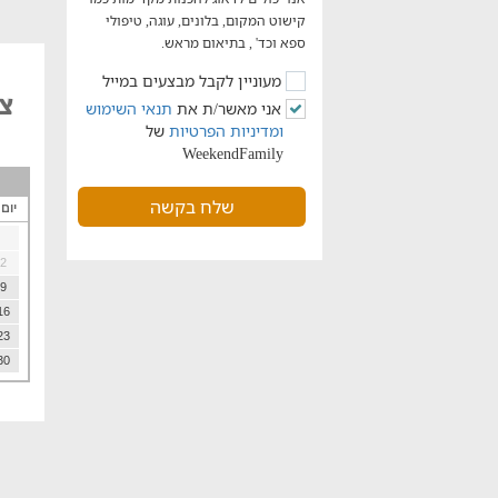
קישוט המקום, בלונים, עוגה, טיפולי
ספא וכד' , בתיאום מראש.
מעוניין לקבל מבצעים במייל
צי
אני מאשר/ת את
תנאי השימוש
ומדיניות הפרטיות
של
WeekendFamily
שלח בקשה
יום
2
9
16
23
30