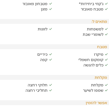
ג'קוזי ביחידות*
מטבחון מאובזר
מטבח מאובזר
מזגן
מתאים ל:
למשפחות
לזוגות
לשומרי שבת
מטבח
מיקרו
כיריים
קומקום חשמלי
קפה
כלים להגשה
מקלחת
מקלחת
חלוקי רחצה
שמפו לשיער
תחליבי רחצה
אפשר להזמין