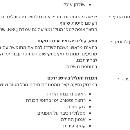
שולחן אוכל
ם החוץ
יציאה מהסוויטות תוביל אתכם לחצר פסטורלית, ב
דק עם מיטות שיזוף.
החצר צופה לנופי הגולן ומציעה גם עמדת BBQ, שולחן אוכל, פינות ישיבה וריהוט גן.
ספא, קולינריה ואירועים במקום
 להזמין
בתאום מראש, נשמח לשדרג לכם את החופשה עם אר
מרגיעים, מגוון מתוקים וקישוט הסוויטה עבור ימי הול
לבחירתכם.
בתוספת תשלום.
הכנרת והגליל בהישג ידכם
יבה
במרחק נסיעה קצר מהמתחם תיהנו מכל הטוב שיש ל
ראפטינג בנהר הירדן
רחצה וספורט ימי בחופי הכנרת
צוק מנרה
מסלולי רכיבה על אופניים
אגמון החולה
קטיף פירות