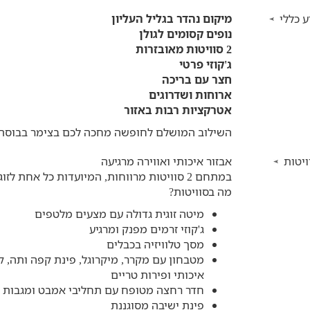
 כללי
מיקום נהדר בגליל העליון
נופים קסומים לגולן
2 סוויטות מאובזרות
ג'קוזי פרטי
חצר עם בריכה
ארוחות ושדרוגים
אטרקציות רבות באזור
השילוב המושלם לחופשה מחכה לכם בצימר בבוסתן, 
יטות
אבזור איכותי ואווירה מרגיעה
במתחם 2 סוויטות מרווחות, המיועדות כל אחת לזוג או זוג +2 ובנויות כחלל סטודיו פתוח.
מה בסוויטות?
מיטה זוגית גדולה עם מצעים מלטפים
ג'קוזי זרמים מפנק ומרגיע
מסך טלוויזיה בכבלים
מטבחון עם מקרר, מיקרוגל, פינת קפה ותה, ק
איכותי ופירות טריים
חדר רחצה מטופח עם תחליבי אמבט ומגבות
פינת ישיבה מסוגננת