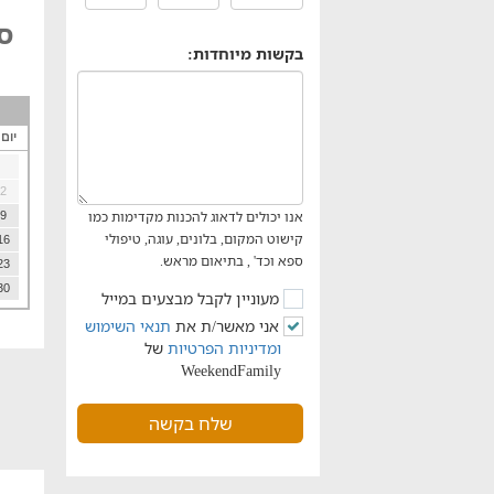
סו
בקשות מיוחדות:
יום
2
אנו יכולים לדאוג להכנות מקדימות כמו
9
קישוט המקום, בלונים, עוגה, טיפולי
16
ספא וכד' , בתיאום מראש.
23
30
מעוניין לקבל מבצעים במייל
אני מאשר/ת את
תנאי השימוש
ומדיניות הפרטיות
של
WeekendFamily
שלח בקשה