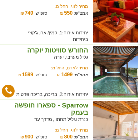
מחיר לזוג, החל מ:
749
550
אמצ"ש:
₪
סופ"ש:
₪
יחידות אירוח:1, קמין/ אח, ג'קוזי
ביחידות
החורש סוויטות יוקרה
גליל מערבי, יערה
מחיר לאדם, החל מ:
1599
1499
אמצ"ש:
₪
סופ"ש:
₪
יחידות אירוח:2, בריכה, בריכה פרטית
Sparrow - ספארו חופשה
בעמק
כנרת וגליל תחתון, מדרך עוז
מחיר לזוג, החל מ:
900
800
אמצ"ש:
₪
סופ"ש:
₪