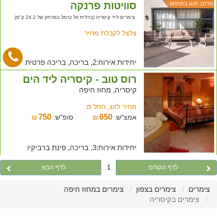
סוויטות פרנקה
מרחב מוגן במתחם
צימרים ליד קיסריה (בדלית אל כרמל במרחק של 24.2 ק"מ)
צלצל לקבלת מחיר
יחידות אירוח:2, בריכה, בריכה פרטית
רוס טוב - קיסריה ליד הים
קיסריה, מחוז חיפה
מחיר לזוג, החל מ:
750
650
אמצ"ש:
₪
סופ"ש:
₪
יחידות אירוח:3, בריכה, פינת ברביקיו
לדף הקודם
1
לדף הבא
צימרים
צימרים בצפון
צימרים במחוז חיפה
צימרים בקיסריה