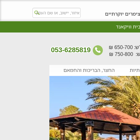
ימרים יוקרתיים
ית וויקאנד
650- ₪
053-6285819
750- ₪
יות
החצר, הבריכות והחמאם