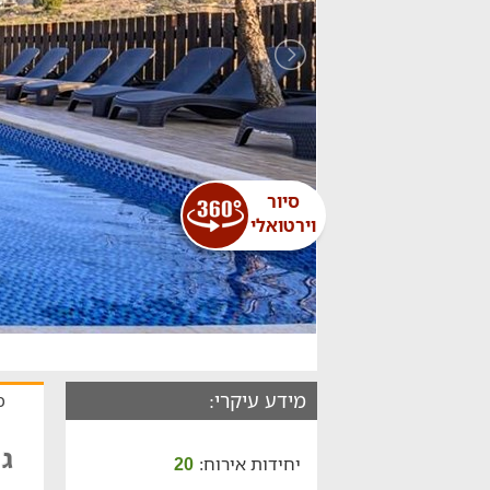
סיור
וירטואלי
מידע עיקרי:
כ
גן עד
יחידות אירוח:
20