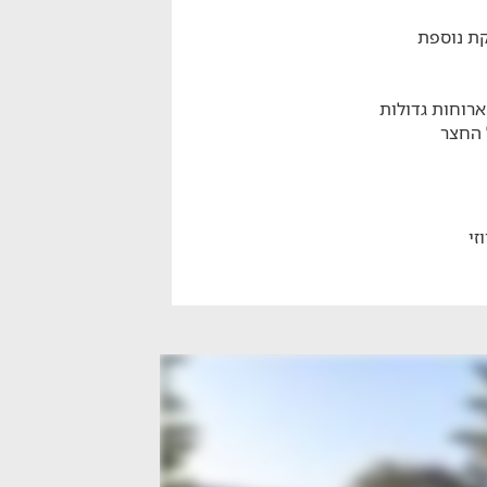
קת נוספת
רוחות גדולות
 החצר
זי