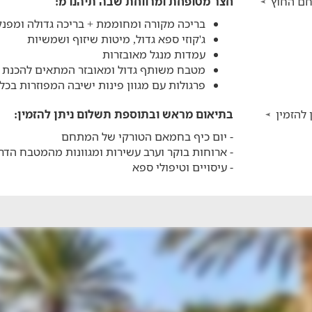
ם החוץ
חצר מטופחת ומרווחת שבה תיהנו מ:
בריכה מקורה ומחוממת + בריכה גדולה ומפנ
ג'קוזי ספא גדול, מיטות שיזוף ושמשיות
עמדות מנגל מאובזרות
מטבח משותף גדול ומאובזר המתאים להכנת א
פרגולות עם מגוון פינות ישיבה המפוזרות בכל
 להזמין
בתיאום מראש ובתוספת תשלום ניתן להזמין:
- יום כיף בחמאם הטורקי של המתחם
- ארוחות בוקר וערב עשירות ומגוונות מהמטבח הדרו
- עיסויים וטיפולי ספא