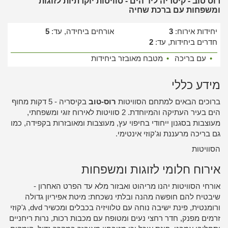
רוס טוב - קיסריה ליד הים - סוויטות יוקרתיות לזוגות
ומשפחות עם ברכת שחיה
יחידות אירוח:
3
אורחים ביחידה, עד:
5
חדרים ביחידות, עד:
2
•
עם בריכה
•
מטבח מאובזר ביחידות
מידע כללי
ברוכים הבאים למתחם הסוויטות
רוס-טוב
בקיסריה - 5 דקות מחוף
הים בעיר העתיקה והמיוחדת. 2 סוויטות לאירוח זוגי ומשפחתי,
מעוצבות בסגנון ייחודי בחיפוי עץ, מעוצבות ומאובזרות בקפידה, כמו
גם בריכה מרעננת וג'קוזי אינטימי.
הסוויטות
אירוח חלומי לזוגות ומשפחות
אורחי הסוויטות יהנו מריהוט ואבזור מלא עד הפרט האחרון -
שיבטיח להם חופשה מהנה ובלתי נשכחת: מיטת אפיריון גדולה
ורומנטית, פינת ישיבה נוחה עם טלוויזיה בכבלים ומכשיר dvd, ג'קוזי
זרמים מפנק, חדר רחצי נעים ומטופח עם מכבות רכות, נרות ריחניים