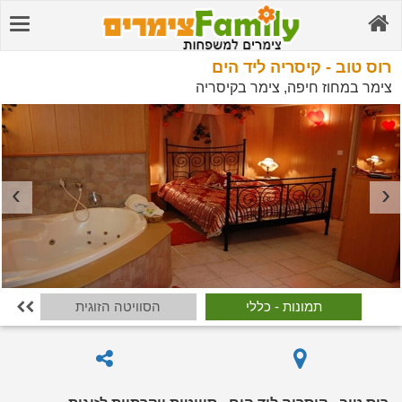
רוס טוב - קיסריה ליד הים
צימר במחוז חיפה, צימר בקיסריה
תמונות - כללי
הסוויטה הזוגית
הס
