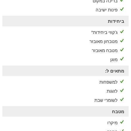
בריכה במקום
הגולף הגדול, הגן הלאומי, מגרשי ספורט, מכון כושר ועוד.
פינות ישיבה
אנו ממליצים בחום לשלב במהלך הנופש טיול רומנטי בשקיעה על
שפת הים עם האהובים עליכם - כשברקע רעש הגלים, האוויר הצלול
ביחידות
ואווירה מרגיעה וקסומה.
ג'קוזי ביחידות*
מטבחון מאובזר
מטבח מאובזר
מזגן
מתאים ל:
למשפחות
לזוגות
לשומרי שבת
מטבח
מיקרו