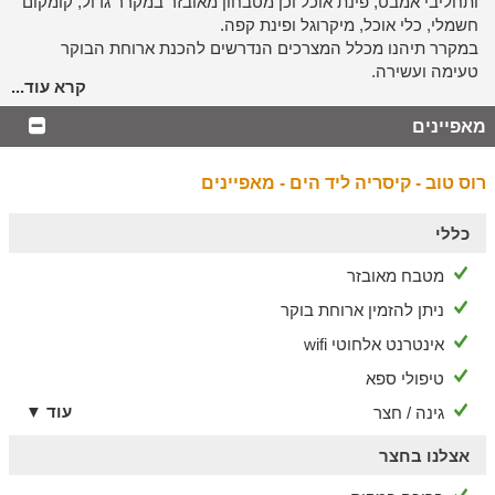
ותחליבי אמבט, פינת אוכל וכן מטבחון מאובזר במקרר גדול, קומקום
חשמלי, כלי אוכל, מיקרוגל ופינת קפה.
במקרר תיהנו מכלל המצרכים הנדרשים להכנת ארוחת הבוקר
טעימה ועשירה.
קרא עוד...
מתחם החוץ
מאפיינים
בריכה ואווירה קסומה
רוס טוב - קיסריה ליד הים - מאפיינים
יציאה מהסוויטת תפגיש אתכם בחצר נעימה ורחבת ידיים, מסביבה
צמחייה עשירה, שמש מלטפת ובריזה נעימה המגיעה ישירות מן הים.
בחצר מתחם דק ובו פינות ישיבה, עמדת מנגל לחובבי ה-bbq
כללי
והבשרים וכן בריכה מהנה ומרעננת לימים חמים.
מטבח מאובזר
כלול באירוח
ניתן להזמין ארוחת בוקר
פינוקים לשדרוג החוויה
אינטרנט אלחוטי wifi
הנאתכם חשובה לנו - לכן נשמח לפנק את באי המקום בבקבוק יין
טיפולי ספא
איכותי והפתעות נוספות מצוות האירוח, במתנה, להבטחת האווירה
עוד ▼
גינה / חצר
הרומנטית והקסומה.
הסביבה
אצלנו בחצר
חוף הים של קיסריה נמצא במרחק הליכה מהמקום, כמו גם מועדון