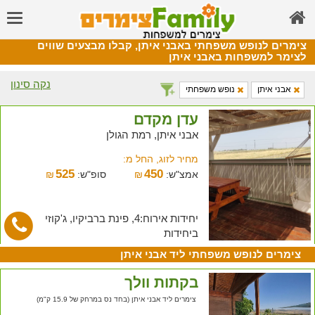
צימרים לנופש משפחתי באבני איתן, קבלו מבצעים שווים
לצימר למשפחות באבני איתן
נקה סינון
אבני איתן
נופש משפחתי
עדן מקדם
אבני איתן, רמת הגולן
מחיר לזוג, החל מ:
525
450
אמצ"ש:
₪
סופ"ש:
₪
יחידות אירוח:4, פינת ברביקיו, ג'קוזי
ביחידות
צימרים לנופש משפחתי ליד אבני איתן
בקתות וולך
צימרים ליד אבני איתן (בחד נס במרחק של 15.9 ק"מ)