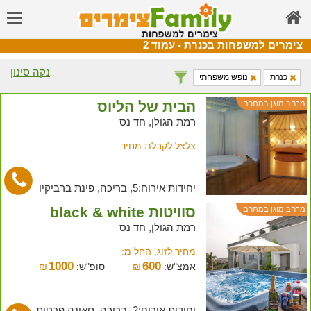
צימרים למשפחות בכנרת - עמוד 2
נקה סינון
כנרת
נופש משפחתי
הבית של הליוס
מרחב מוגן במתחם
רמת הגולן, חד נס
צלצל לקבלת מחיר
יחידות אירוח:5, בריכה, פינת ברביקיו
סוויטות black & white
מרחב מוגן במתחם
רמת הגולן, חד נס
מחיר לזוג, החל מ:
1000
600
אמצ"ש:
₪
סופ"ש:
₪
יחידות אירוח:2, בריכה, סאונה פרטית