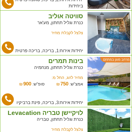
ביחידות
סוויטה אוליב
כנרת וגליל תחתון, מע'אר
צלצל לקבלת מחיר
יחידות אירוח:1, בריכה, בריכה פרטית
בינות תמרים
מרחב מוגן במתחם
כנרת וגליל תחתון, מנחמיה
מחיר לזוג, החל מ:
900
750
אמצ"ש:
₪
סופ"ש:
₪
יחידות אירוח:3, בריכה, פינת ברביקיו
לויקיישן טבריה Levacation
כנרת וגליל תחתון, טבריה
צלצל לקבלת מחיר