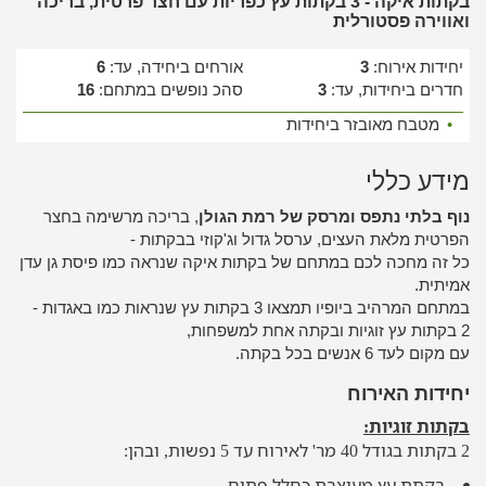
בקתות איקה - 3 בקתות עץ כפריות עם חצר פרטית, בריכה
ואווירה פסטורלית
יחידות אירוח:
3
אורחים ביחידה, עד:
6
חדרים ביחידות, עד:
3
סהכ נופשים במתחם:
16
•
מטבח מאובזר ביחידות
מידע כללי
נוף בלתי נתפס ומרסק של רמת הגולן
, בריכה מרשימה בחצר
הפרטית מלאת העצים, ערסל גדול וג'קוזי בבקתות -
כל זה מחכה לכם במתחם של בקתות איקה שנראה כמו פיסת גן עדן
אמיתית.
במתחם המרהיב ביופיו תמצאו 3 בקתות עץ שנראות כמו באגדות -
2 בקתות עץ זוגיות ובקתה אחת למשפחות,
עם מקום לעד 6 אנשים בכל בקתה.
יחידות האירוח
בקתות זוגיות:
2 בקתות בגודל 40 מר' לאירוח עד 5 נפשות, ובהן:
בקתת עץ מעוצבת כחלל פתוח