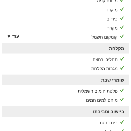
מכונת קפה
הסביבה
מיקרו
תבחרו מקום חדש לנפוש בו בכל יום -
כיריים
במרחק נסיעה קצר של עד 15 דק' תוכלו להגיע לשמורות טבע
מקרר
רבות
עוד ▼
קומקום חשמלי
ומעניינות כמו כפר נחום, יהודיה,
מג'רסה, פארק הירדן, בריכת
המשושים,
מקלחת
נחל זוויתן ועוד. בנוסף האזור מציע מגוון טיולי ג'יפים ואופניים.
תחליבי רחצה
מגבות מקלחת
שומרי שבת
פלטת חימום חשמלית
מיחם למים חמים
ביישוב וסביבתו
בית כנסת