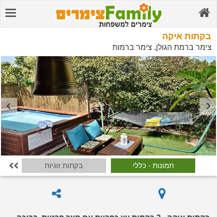
בקתות איקה
צימר ברמת הגולן, צימר ברמות
תמונות - כללי
בקתות זוגיות
ב
