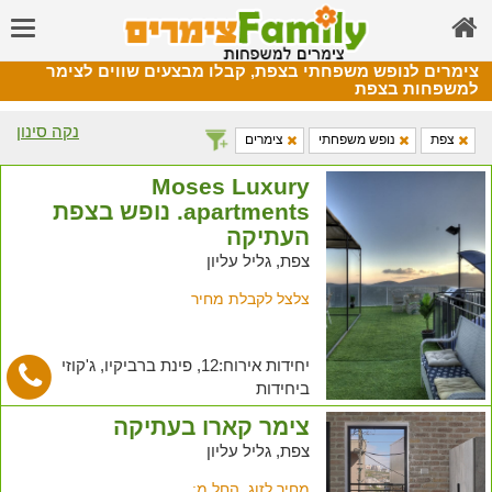
צימרים לנופש משפחתי בצפת, קבלו מבצעים שווים לצימר
למשפחות בצפת
נקה סינון
צפת
נופש משפחתי
צימרים
Moses Luxury
apartments. נופש בצפת
העתיקה
צפת, גליל עליון
צלצל לקבלת מחיר
יחידות אירוח:12, פינת ברביקיו, ג'קוזי
ביחידות
צימר קארו בעתיקה
צפת, גליל עליון
מחיר לזוג, החל מ: