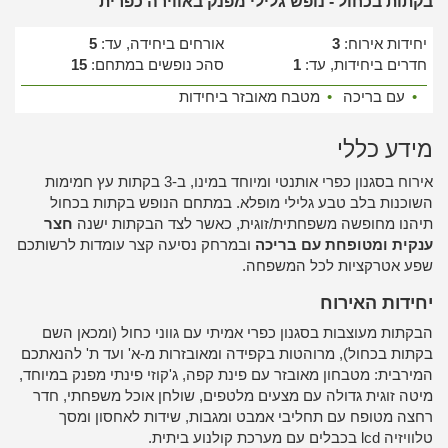
בקתות בכחול - נופש גלילי מפנק באווירה כפרית
יחידות אירוח:
3
אורחים ביחידה, עד:
5
חדרים ביחידות, עד:
1
סהכ נופשים במתחם:
15
•
עם בריכה
•
מטבח מאובזר ביחידות
מידע כללי
אירוח בסגנון כפרי אותנטי ומיוחד במינו, ב-3 בקתות עץ חמימות
השוכנות בלב טבע גלילי מופלא. במתחם הנופש בקתות בכחול
תיהנו מחופשה משפחתית/זוגית, כאשר לצד הבקתות ישנה
חצר
ענקית ומטופחת עם בריכה
ובמרחק נסיעה קצר עומדות לרשותכם
שפע אטרקציות לכל המשפחה.
יחידות האירוח
הבקתות מעוצבות בסגנון כפרי אמיתי עם גווני כחול (ומכאן השם
בקתות בכחול), מרוהטות בקפידה ומאובזרות מ-א' ועד ת' להנאתכם
המירבית: מטבחון מאובזר עם פינת קפה, ג'קוזי פינתי מפנק במיוחד,
מיטה זוגית גדולה עם מצעים מלטפים, שולחן אוכל משפחתי, חדר
רחצה מטופח עם תחליבי אמבט ומגבות, שידות לאחסון ומסך
טלוויזיה lcd בכבלים עם מערכת קולנוע ביתית.