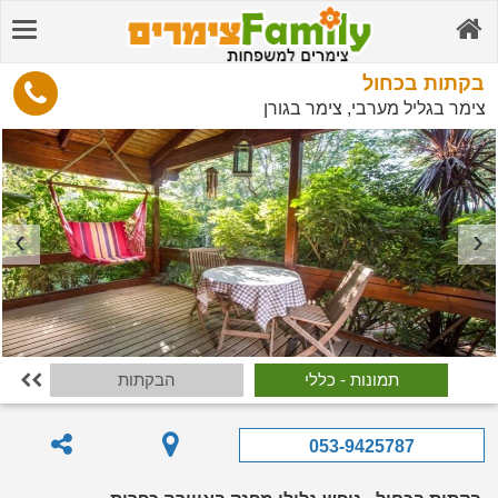
בקתות בכחול
צימר בגליל מערבי, צימר בגורן
תמונות - כללי
הבקתות

053-9425787