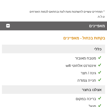
*בתאום מראש עם צוות האירוח ובתוספת תשלום.
הסביבה
* המחירים עשויים להשתנות מעת לעת ובהתאם לכמות האורחים
טיולים, אטרקציות ומקומות בילוי בגליל
ט.ל.ח.
במרחק נסיעה קצר מהצימר, תיהנו משפע אטרקציות ומקומות בילוי
מאפיינים
לכל המשפחה: טיולי טרקטורונים, שמורות טבע ציוריות (נחל בצת,
פארק גורן ועוד), כפר ראש הנקרה, חוות סוסים, מסלולי הליכה
בקתות בכחול - מאפיינים
ורכיבה על אופניים, קברי צדיקים בהר מירון, בתי קפה, מבחר
מסעדות ועוד.
כללי
מטבח מאובזר
אינטרנט אלחוטי wifi
גינה / חצר
חנייה צמודה
אצלנו בחצר
בריכה במקום
מנגל