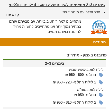
צימרים 2+3 מתאימים לאירוח של עד זוג + 4 ילדים וכוללים:
חדר שינה עם מיטה זוגית
קרא עוד...
קומת גלריה עם מזרנים
מתחייבים למחיר הטוב ביותר. אם מצאתם אותנו
ג'קוזי ספא + קצף
במחיר נמוך יותר אנו מתחייבים להשוות מחיר
חדר רחצה עם מגבות ותחליבים
להזמנה באותם תנאים
סלון עם ספה נפתחת וטלוויזיה חכמה בחיבור ערוצים
מטבח המצויד במקרר, כיריים, מיקרוגל, בר מים, כלי מטבח,
מחירים
תבלינים, מכונת אספרסו ופינת שתייה חמה עם חלב, שוקו, תה
וקפה
מרפסת פרטית עם פינת ישיבה לצד מדשאה ירוקה
פרובנס בעמק - מחירים
צימר 4 מתאים לאירוח זוגי וכולל:
צימרים 2+3
חדר שינה עם מיטה זוגית
לילה
לזוג
באמצע שבוע
טלווייזיה חכמה בחיבור ערוצים
החל מ-
800 - 950 ₪
חדר רחצה עם מגבות ותחליבים
מטבח המצויד במקרר, כיריים, מיקרוגל, בר מים, כלי מטבח,
2 לילות החל מ-
720 - 950 ₪
תבלינים, מכונת אספרסו ופינת שתייה חמה עם חלב, שוקו, תה
לילה
לזוג
בסופ”ש
וקפה
החל מ-
950 ₪
מרפסת פרטית עם פינת ישיבה לצד מדשאה ירוקה
צימר 5 מתאים לאירוח של עד זוג + 2 ילדים וכולל:
2 לילות החל מ-
810 - 950 ₪
חדר שינה עם מיטה זוגית