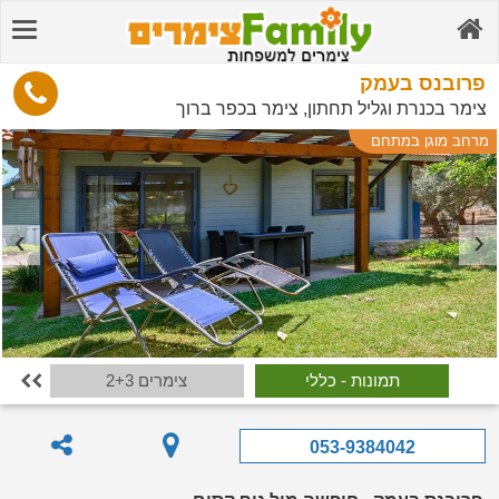
פרובנס בעמק
צימר בכנרת וגליל תחתון, צימר בכפר ברוך
מרחב מוגן במתחם
תמונות - כללי
צימרים 2+3

053-9384042