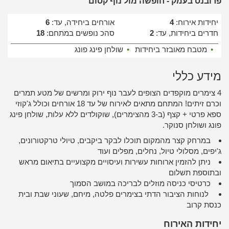
פרובנס בעמק - חופשה מול נוף קסום
יחידות אירוח:
4
אורחים ביחידה, עד:
6
חדרים ביחידות, עד:
2
סהכ נופשים במתחם:
18
•
מטבח מאובזר ביחידות
•
שולחן פינג פונג
מידע כללי
4 צימרים מוקפדים הצופים לעבר נוף ירוק ומרשים של מטע תמרים
וכרם זיתים! המתחם מתאים לאירוח של עד 18 אורחים וכולל ג'קוזי
ספא פרטי + קצף (ב-3 מהצימרים), שוקולדים ללא עלות, שולחן פינג
פונג ושולחן סנוקר.
במרחק קצר מהמקום תוכלו לבקר ביקבים, טיולי טרקטורונים,
ג'יפים, מסלולי טיול, נחלים, מפלים ועוד
ניתן להזמין ארוחות עשירות ועיסויים מקצועיים בתיאום מראש
ובתוספת תשלום
כרטיסי כניסה מוזלים לבריכה במושב הסמוך
לנוחות הציבור הדתי בצימרים פלטה, מיחם, שעוני שבת ובית
כנסת קרוב
יחידות האירוח