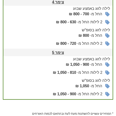
צימר 4
ג'קוזי ספא + קצף
לילה
לזוג
באמצע שבוע
חדר רחצה עם מגבות ותחליבים
החל מ-
700 - 800 ₪
סלון עם ספה נפתחת וטלוויזיה חכמה בחיבור ערוצים
מטבח המצויד במקרר, כיריים, מיקרוגל, בר מים, כלי מטבח,
2 לילות החל מ-
630 - 800 ₪
תבלינים, מכונת אספרסו ופינת שתייה חמה עם חלב, שוקו, תה
לילה
לזוג
בסופ”ש
וקפה
החל מ-
800 ₪
מרפסת פרטית עם פינת ישיבה לצד מדשאה ירוקה
2 לילות החל מ-
720 - 800 ₪
מתחם החוץ
צימר 5
במתחם המשותף יחכו לכם שולחנות סנוקר ופינג פונג תחת פרגולה
לילה
לזוג
באמצע שבוע
מצלה.
החל מ-
900 - 1,050 ₪
2 לילות החל מ-
810 - 1,050 ₪
לילה
לזוג
בסופ”ש
החל מ-
1,050 ₪
2 לילות החל מ-
900 - 1,050 ₪
* המחירים עשויים להשתנות מעת לעת ובהתאם לכמות האורחים