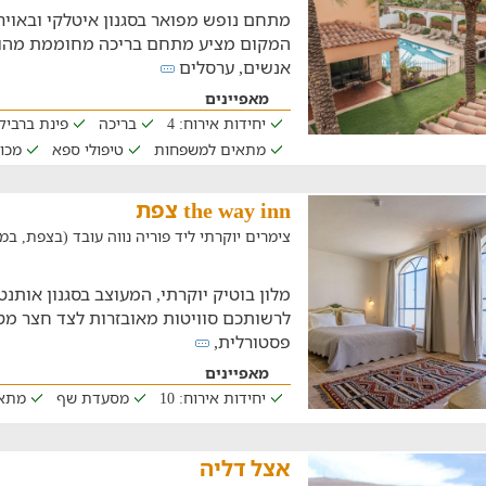
מתחם נופש מפואר בסגנון איטלקי ובאויר
אנשים, ערסלים
מאפיינים
יחידות אירוח: 4
בריכה
פינת ברביקי
מתאים למשפחות
טיפולי ספא
מכו
the way inn צפת
צימרים יוקרתי ליד פוריה נווה עובד (בצפת, במרחק של 
מלון בוטיק יוקרתי, המעוצב בסגנון אותנטי
לרשותכם סוויטות מאובזרות לצד חצר מט
פסטורלית,
מאפיינים
יחידות אירוח: 10
מסעדת שף
מתא
אצל דליה