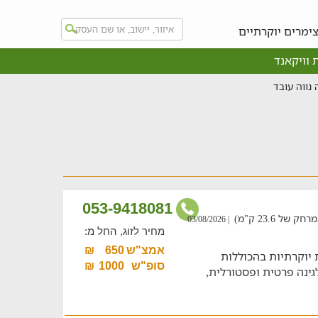
ימרים יוקרתיים
 וויקאנד
 נווה עובד
053-9418081
ל 23.6 ק"מ)
| 03/08/2026
מחיר לזוג, החל מ:
אמצ"ש
650
₪
 ומשפחות עם 5 סוויטות יוקרתיות בהכוללות
סופ"ש
1000
₪
גינה פרטית ופסטורלית,