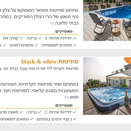
מתחם סוויטות מפואר הממוקם על צלע ה
כבתי מלוכה
מאפיינים
יחידות אירוח: 4
בריכה
קמין/ אח
מתאים למשפחות
מתאים לזוגות
ט
סוויטות black & white
סוויטות יוקרתי ליד פוריה נווה עובד (בחד נס, במרחק 
במתחם שתי סוויטות יוקרתיות, הסוויטה 
המעוצבות בסגנון קלאסי. לסוויטות חצר 
ספא
מאפיינים
יחידות אירוח: 2
בריכה
סאונה פרטי
ג'קוזי זרמים במתחם
מתאים למשפחות