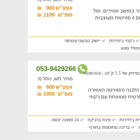
אמצ"ש
900
₪
ר במושב אמירים, מול
סופ"ש
1100
₪
נוף משגע של הרי הגולן המוריקים. במתחם 4 סוויטות מעוצבות
ג'קוזי ביחידות
יישוב טבעוני/צמחוני
יפולי ספא
053-9429266
של 5.5 ק"מ)
| 04/08/2026
מחיר לזוג, החל מ:
אמצ"ש
600
₪
הלבנה והסוויטה האפורה
סופ"ש
1000
₪
פרטית מטופחת עם ג'קוזי
ת ביחידות
פינת ברביקיו
24 סאונה יבשה
בריכה מחוממת בחורף