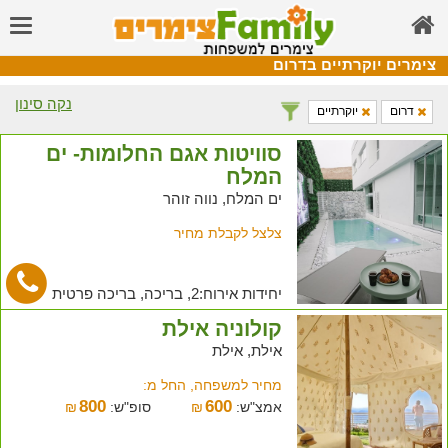
צימרים יוקרתיים בדרום
נקה סינון
דרום
יוקרתיים
סוויטות אגם החלומות- ים
המלח
ים המלח, נווה זוהר
צלצל לקבלת מחיר
יחידות אירוח:2, בריכה, בריכה פרטית
קולוניה אילת
אילת, אילת
מחיר למשפחה, החל מ:
800
600
אמצ"ש:
₪
סופ"ש:
₪