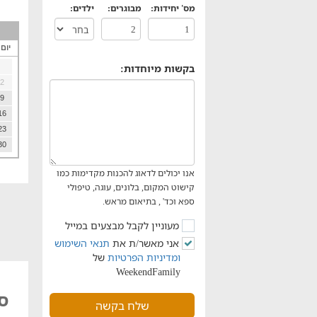
מס' יחידות:
מבוגרים:
ילדים:
יום
בקשות מיוחדות:
2
9
16
23
30
אנו יכולים לדאוג להכנות מקדימות כמו
קישוט המקום, בלונים, עוגה, טיפולי
ספא וכד' , בתיאום מראש.
מעוניין לקבל מבצעים במייל
אני מאשר/ת את
תנאי השימוש
ומדיניות הפרטיות
של
WeekendFamily
סו
שלח בקשה