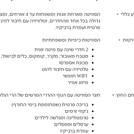
 כללי
הסוויטה מארחת זוגות ו
גדולה בכל אחד מהחדרים, וטלוויזיה עם חיבור לווינ
פרטית ועמדת ברביקיו.
יטות
הסוויטות כיפיות ומשפחתיות
2 חדרי שינה עם מיטה זוגית
מטבח מאובזר: מקרר, קומקום, כלים לבישול, 
מכונת אספרסו
טלוויזיה עם חיבור להוט
WIFI
חופשי
מיזוג אוויר
ם החוץ
חצר הסוויטה עם הנוף ההררי המרשים של הרי הגלע
בריכה פרטית (שמחוממת בימי החורף)
ג'קוזי זרמים
טרמפולינה ומגלשה לילדים
ערסלים וספסלים
עמדת ברביקיו