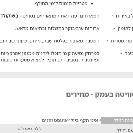
פטריית חימום לימי החורף
 באירוח
המארחים יפנקו את המתארחים בסוויטה
בשוקולדים
 להזמין
ארוחות ערב/בוקר בתשלום ובתיאום מראש.
מרי מסורת
המטבח מאובזר בפלטת שבת, מיחם, שעוני שבת ובי
יבה
במרחק נסיעה קצר תוכלו ליהנות ממגוון אטרקציות: פ
ופיינטבול. בסביבה גם תוכלו למצוא מסעדות טובות כ
ויטה בעמק - מחירים
ונה רגילה
אינו תקף ביולי-אוגוסט וחגים
לילה באמצ"ש
ם יחידה