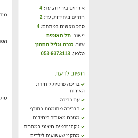
אורחים ביחידה, עד:
4
מידע
חדרים ביחידות, עד:
2
סהכ נופשים במתחם:
4
יישוב:
תל תאומים
הסוו
אזור:
כנרת וגליל תחתון
טלפון:
053-9373113
חשוב לדעת
בריכה פרטית ליחידת
האירוח
מתח
עם בריכה
הבריכה מחוממת בחורף
מטבח מאובזר ביחידות
ג'קוזי זרמים חיצוני במתחם
מתקני שעשועים לילדים