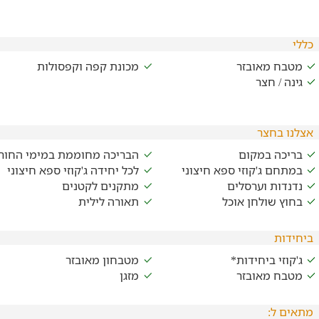
כללי
מטבח מאובזר
מכונת קפה וקפסולות
גינה / חצר
אצלנו בחצר
בריכה במקום
הבריכה מחוממת במימי החור
במתחם ג'קוזי ספא חיצוני
לכל יחידה ג'קוזי ספא חיצוני
נדנדות וערסלים
מתקנים לקטנים
בחוץ שולחן אוכל
תאורה לילית
ביחידות
ג'קוזי ביחידות*
מטבחון מאובזר
מטבח מאובזר
מזגן
מתאים ל: