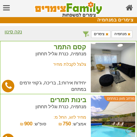
צימרים במנחמיה
נקה סינון
מנחמיה
צימרים
קסם התמר
מנחמיה, כנרת וגליל תחתון
צלצל לקבלת מחיר
יחידות אירוח:1, בריכה, ג'קוזי זרמים
במתחם
בינות תמרים
מרחב מוגן במתחם
מנחמיה, כנרת וגליל תחתון
מחיר לזוג, החל מ:
900
750
אמצ"ש:
₪
סופ"ש:
₪