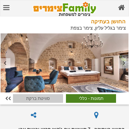
החושן בעתיקה
צימר בגליל עליון, צימר בצפת
תמונות - כללי
סוויטת ברקת
