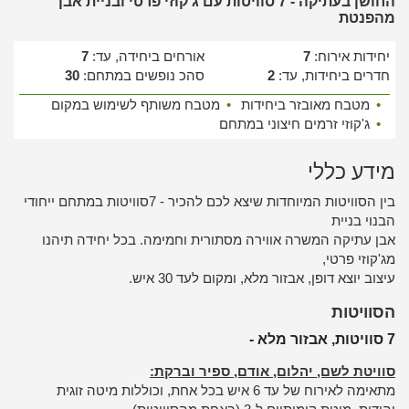
החושן בעתיקה - 7 סוויטות עם ג'קוזי פרטי ובניית אבן
מהפנטת
יחידות אירוח:
7
אורחים ביחידה, עד:
7
חדרים ביחידות, עד:
2
סהכ נופשים במתחם:
30
•
מטבח מאובזר ביחידות
•
מטבח משותף לשימוש במקום
•
ג'קוזי זרמים חיצוני במתחם
מידע כללי
בין הסוויטות המיוחדות שיצא לכם להכיר - 7סוויטות במתחם ייחודי
הבנוי בניית
אבן עתיקה המשרה אווירה מסתורית וחמימה. בכל יחידה תיהנו
מג'קוזי פרטי,
עיצוב יוצא דופן, אבזור מלא, ומקום לעד 30 איש.
הסוויטות
7 סוויטות, אבזור מלא -
סוויטת לשם, יהלום, אודם, ספיר וברקת:
מתאימה לאירוח של עד 6 איש בכל אחת, וכוללות מיטה זוגית