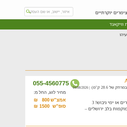
ימרים יוקרתיים
 וויקאנד
יהו
055-4560775
של 28.6 ק"מ)
| 04/08/2026
מחיר לזוג, החל מ:
אמצ"ש
800
₪
בואו ליהנות מאירוח מושלם לקבוצות חברים או ימי גיבוש! 3
סופ"ש
1500
₪
וקמות בלב ירושלים –