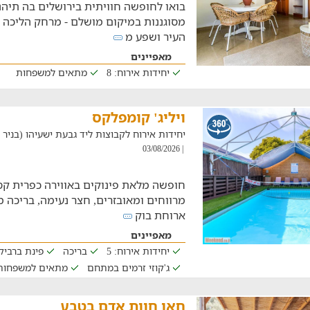
בואו לחופשה חוויתית בירושלים בה תיהנ
מסוגננות במיקום מושלם - מרחק הליכה 
העיר ושפע מ
מאפיינים
יחידות אירוח: 8
מתאים למשפחות
ויליג' קומפלקס
יחידות אירוח לקבוצות ליד גבעת ישעיהו (בניר בנים, 
| 03/08/2026
חופשה מלאת פינוקים באווירה כפרית ק
מרווחים ומאובזרים, חצר נעימה, בריכה מח
ארוחת בוק
מאפיינים
יחידות אירוח: 5
בריכה
פינת ברביקי
ג'קוזי זרמים במתחם
מתאים למשפחות
חאן חוות אדם בטבע