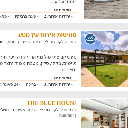
בוסתן עם ע
מאפיינים
יחידות אירוח: 2
פינת ברביקיו
מתא
סוויטות אירוח עין מטע
צימרים לקבוצות ליד גבעת ישעיהו (במטע, במרחק של 4
נופש קבוצתי מול נוף הרי יהודה ויער חו
נעימים, ג'קוזי, סלון, מטבח מצויד וחצר 
וחצר
מאפיינים
יחידות אירוח: 3
בריכה
24 סאונה יבשה
THE BLUE HOUSE
דירת נופש לקבוצות ליד גבעת ישעיהו (בירושלים, במר
| 04/08/2026