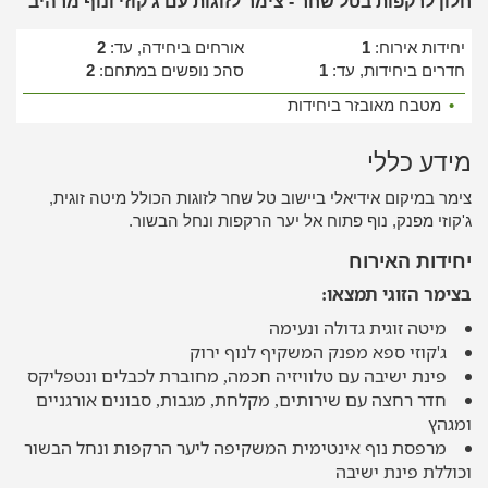
חלון לרקפות בטל שחר - צימר לזוגות עם ג'קוזי ונוף מרהיב
יחידות אירוח:
1
אורחים ביחידה, עד:
2
חדרים ביחידות, עד:
1
סהכ נופשים במתחם:
2
•
מטבח מאובזר ביחידות
מידע כללי
צימר במיקום אידיאלי ביישוב טל שחר לזוגות הכולל מיטה זוגית,
ג'קוזי מפנק, נוף פתוח אל יער הרקפות ונחל הבשור.
יחידות האירוח
בצימר הזוגי תמצאו:
מיטה זוגית גדולה ונעימה
ג'קוזי ספא מפנק המשקיף לנוף ירוק
פינת ישיבה עם טלוויזיה חכמה, מחוברת לכבלים ונטפליקס
חדר רחצה עם שירותים, מקלחת, מגבות, סבונים אורגניים
ומגהץ
מרפסת נוף אינטימית המשקיפה ליער הרקפות ונחל הבשור
וכוללת פינת ישיבה