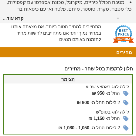
מטבח הכולל כיריים, מיקרוגל, מכונת אספרסו עם קפסולות,
כלי מטבח,
מקרר, טוסטר, מיחם, פלטה
ואי עם כיסאות בר
קרא עוד...
ניתן להזמין
מתחייבים למחיר הטוב ביותר. אם מצאתם אותנו
בתיאום מראש ובתוספת תשלום ניתן להזמין:
במחיר נמוך יותר אנו מתחייבים להשוות מחיר
ארוחות בוקר, עיסויים וטיפולי ספא, מיטת יחיד
להזמנה באותם תנאים
לשומרי מסורת
מחירים
הצימר מתאים גם לציבור הדתי ושומרי המסורת וכולל:
בית כנסת במרחק הליכה, שעון שבת, פלטה ומיחם למים חמים.
חלון לרקפות בטל שחר - מחירים
הצימר
לילה
לזוג
באמצע שבוע
החל מ-
950 ₪
2 לילות החל מ-
900 ₪
לילה
לזוג
בסופ”ש
החל מ-
1,150 ₪
2 לילות החל מ-
1,050 - 1,080 ₪