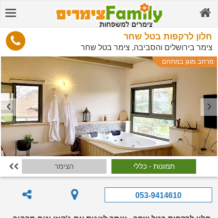
חלון לרקפות בטל שחר
צימר בירושלים והסביבה, צימר בטל שחר
מרחב מוגן במתחם
תמונות - כללי
הצימר

053-9414610