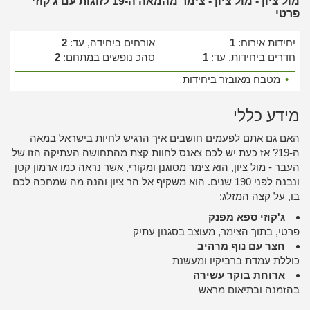
מול ציון - מול ציון - צימר מהמאה ה-19 לזוגות עם ג'קוזי
פרטי
יחידות אירוח:
1
אורחים ביחידה, עד:
2
חדרים ביחידות, עד:
1
סהכ נופשים במתחם:
2
•
מטבח מאובזר ביחידות
מידע כללי
האם גם אתם לפעמים חושבים איך הרגיש לחיות בישראל במאה
ה-19? אז כעת יש לכם צאנס לחוות קצת מהתחושה העתיקה הזו של
העבר - מול ציון, הוא צימר מסוגנן ומקורי, אשר נראה כמו ארמון קטן
ונבנה לפני 190 שנים. הוא משקיף אל הר ציון והנה מה שמחכה לכם
בו, על קצה המזלג:
ג'קוזי ספא מפנק
פרטי, בתוך הצימר, מעוצב בסגנון עתיק
חצר עם נוף מרהיב
כוללת עמדת ברביקיו ומעשנת
ארוחת בוקר עשירה
בהזמנה ובתיאום מראש