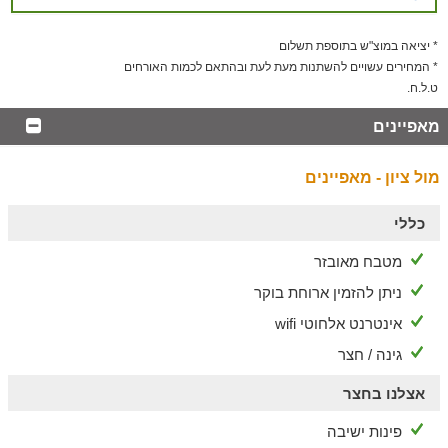
עיסויים וטיפולים להעשרת החוויה
לשומרי מסורת
* יציאה במוצ"ש בתוספת תשלום
* המחירים עשויים להשתנות מעת לעת ובהתאם לכמות האורחים
לנוחות הציבור המסורתי בצימר מטבח כשר, מיחם, פלטה חשמלית
ט.ל.ח.
ובית כנסת במרחק הליכה קצר.
הסביבה
מאפיינים
שלל מקומות בילוי בעיר
מול ציון - מאפיינים
בסביבת המקום תוכלו ליהנות ממקומות אטרקטיבים כגון עיר דוד,
העיר העתיקה, שוק מחנה יהודה, הכותל, וכל מה שירושלים יכולה
כללי
להציע לכם
מטבח מאובזר
ניתן להזמין ארוחת בוקר
אינטרנט אלחוטי wifi
גינה / חצר
אצלנו בחצר
פינות ישיבה