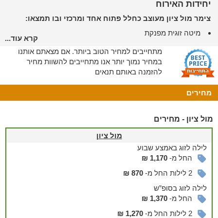
יחידות האירוח
צימר מול ציון מעוצב כחלל פתוח אחד ומרכזי ובו תמצאו:
מיטה זוגית מפנקת
קרא עוד...
ג'קוזי פרטי
מתחייבים למחיר הטוב ביותר. אם מצאתם אותנו
טלוויזיה, כבלים, אינטרנט
במחיר נמוך יותר אנו מתחייבים להשוות מחיר
חדר רחצה עם מגבות וסבונים
להזמנה באותם תנאים
מטבח כשר ומאובזר הכולל מוצרי ניקוי אקולוגיים, כלי מטבח,
מקרר, פירות, תבלינים ועוד. *אפשרות למילוי המקרר לפי בקשה
מחירים
בתיאום מראש
מתחם החוץ
מול ציון - מחירים
מתחם חוץ שנראה כאילו יצא מגלויה
מול ציון
במתחם החוץ תמצאו חצר מטופחת, פינת ישיבה, פרחי נוי, צמחייה
לילה
לזוג
באמצע שבוע
ירוקה, עמדת ברביקיו ומעשנת.
החל מ-
1,170 ₪
ניתן להזמין
2 לילות החל מ-
870 ₪
אורחי הצימר יוכלו להזמין בתשלום נוסף:
לילה
לזוג
בסופ”ש
החל מ-
1,370 ₪
הזמנת אוכל, קינוחים ועוד ממסעדות שף בירושלים
הזמנת ארוחות, סלטים וקינוחים תוצרת הבית
2 לילות החל מ-
1,270 ₪