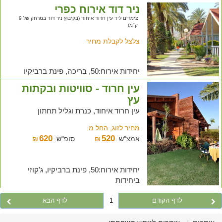
ניר דוד אירוח כפרי
צימרים ליד עין חרוד איחוד (בקיבוץ ניר דוד במרחק של 9
ק"מ)
צלצל לקבלת מחיר
יחידות אירוח:50, בריכה, פינת ברביקיו
עין חרוד - סוויטות ובקתות
עץ
עין חרוד איחוד, כנרת וגליל תחתון
מחיר לזוג, החל מ:
620
520
אמצ"ש:
₪
סופ"ש:
₪
יחידות אירוח:50, פינת ברביקיו, ג'קוזי
ביחידות
לדף הקודם
1
לדף הבא