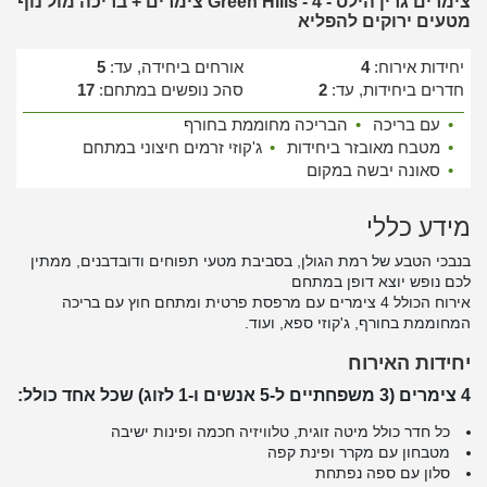
צימרים גרין הילס - Green Hills - 4 צימרים + בריכה מול נוף
מטעים ירוקים להפליא
יחידות אירוח:
4
אורחים ביחידה, עד:
5
חדרים ביחידות, עד:
2
סהכ נופשים במתחם:
17
•
עם בריכה
•
הבריכה מחוממת בחורף
•
מטבח מאובזר ביחידות
•
ג'קוזי זרמים חיצוני במתחם
•
סאונה יבשה במקום
מידע כללי
בנבכי הטבע של רמת הגולן, בסביבת מטעי תפוחים ודובדבנים, ממתין
לכם נופש יוצא דופן במתחם
אירוח הכולל 4 צימרים עם מרפסת פרטית ומתחם חוץ עם בריכה
המחוממת בחורף, ג'קוזי ספא, ועוד.
יחידות האירוח
4 צימרים (3 משפחתיים ל-5 אנשים ו-1 לזוג) שכל אחד כולל:
כל חדר כולל מיטה זוגית, טלוויזיה חכמה ופינות ישיבה
מטבחון עם מקרר ופינת קפה
סלון עם ספה נפתחת