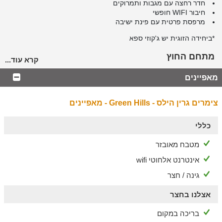
חדר רחצה עם מגבות ותמרוקים
חיבור WIFI חופשי
מרפסת פרטית עם פינת ישיבה
*ביחידה הזוגית יש ג'קוזי ספא
מתחם החוץ
קרא עוד...
חצר מטופחת שפונה לנוף מרהיב ובה:
מאפיינים
בריכה המחוממת בעונת החורף, ג'קוזי ספא
סאונה יבשה, עמדת ברביקיו לצד כיור ומשטח עבודה
צימרים גרין הילס - Green Hills - מאפיינים
חדר אוכל עם פינות ישיבה ומטבח המאובזר במקרר, כיריים,
מיקרוגל, טוסטר, תנור, צ'יפסר, כלי מטבח ופינת קפה
כללי
לשומרי מסורת
מטבח מאובזר
ניתן להזמין ארוחות דרוזיות אותנטיות בתיאום מראש ובתוספת תשלום.
אינטרנט אלחוטי wifi
גינה / חצר
אצלנו בחצר
בריכה במקום