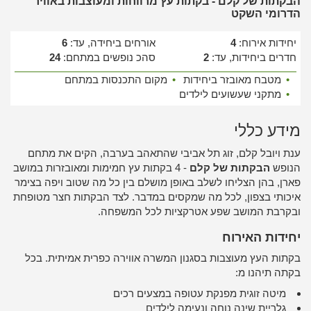
הבקתות של קלם - בקתות עץ מרווחות ומעוצבות באוויר
הדרומי השקט
יחידות אירוח:
4
אורחים ביחידה, עד:
6
חדרים ביחידות, עד:
2
סהכ נופשים במתחם:
24
•
מטבח מאובזר ביחידות
•
מקום התכנסות במתחם
•
מתקני שעשועים לילדים
מידע כללי
ענת ויובל קלם, זוג תל אביבי שהתאהב בערבה, הקים את מתחם
הנופש
הבקתות של קלם
- 4 בקתות עץ חמימות ומאובזרות במושב
פארן, בהן הצליחו לשלב באופן מושלם בין כל מה שטוב ויפה בצימר
איכותי בצפון, לכל מה שמקסים במדבר. לצד הבקתות חצר מטופחת
ובקרבת המושב שפע אטרקציות לכל המשפחה.
יחידות האירוח
בקתות העץ מעוצבות בסגנון המשרה אווירה כפרית אמיתית. בכל
בקתה תיהנו מ:
מיטה זוגית מפנקת עטופה במצעים רכים
גלריית שינה נוחה ונעימה לילדים