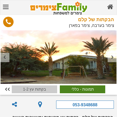
הבקתות של קלם
צימר בערבה, צימר בפארן
תמונות - כללי
בקתות עץ 1-2

053-9348688