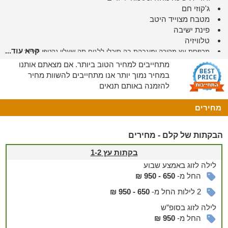
ג'קוזי חם
מטבח מצוייד היטב
פינת ישיבה
טלוויזיה
קרא עוד...
מרפסת עץ מקורה ומוגבהת בה תוכלו ללגום תה שעליו נקטפו היישר
מגינת התבלינים שבגינה
מתחייבים למחיר הטוב ביותר. אם מצאתם אותנו
במחיר נמוך יותר אנו מתחייבים להשוות מחיר
מתחם החוץ
להזמנה באותם תנאים
גינה ירוקה ושופעת ובה שלל הפתעות
מחירים
ופינוקים
בחצר שלנו גינה יפה ומטופחת, ובה עצים ומשטח דשא רחב ידיים,
הבקתות של קלם - מחירים
גינת צמחי תבלין מזמינה לשימוש האורחים ופינת חי קטנה
להנאתכם.
בקתות עץ 1-2
מול האורווה תמצאו את פינת בישול ובה כירת גז, מנגל גז ופחמים,
לילה
לזוג
באמצע שבוע
טאבון עצים לפיתות ומאפים, סירי פוייקה להכנת תבשילי קדרה
החל מ-
650 - 950 ₪
וסאג' לאפיית פיתות בדואיות. למעונינים, תינתן הדרכה במקום.
2 לילות החל מ-
650 - 950 ₪
הבריכה
לילה
לזוג
בסופ”ש
בעונת הרחצה, תוכלו לבקר בבריכת השחייה המחודשת של המושב,
החל מ-
950 ₪
הממוקמת במרחק הליכה קצר ממתחם האירוח. חוויה מרעננת לכל