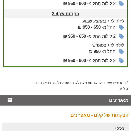
2 לילות החל מ-
800 - 950 ₪
המשפחה בימי הקיץ החמים בערבה.
הכניסה ללא תוספת
תשלום.
בקתות עץ 3-4
ניתן להזמין
לילה
לזוג
באמצע שבוע
החל מ-
650 - 950 ₪
ארוחות עשירות לחובבי הקולינריה
2 לילות החל מ-
650 - 950 ₪
באפשרותכם ליהנות מארוחת בוקר עשירה ומגוונת, המורכבת
לילה
לזוג
בסופ”ש
ממיטב חומרי הגלם ומוגשת במקום מדי יום - היישר לבקתה או
החל מ-
950 ₪
לחצר.
בנוסף, תוכלו להזמין ארוחות רומנטיות בבקתה ובפינות קסם
2 לילות החל מ-
800 - 950 ₪
מיוחדות במדבר - מומלץ במיוחד בשקיעה ובלילות ירח. יובל יארגן,
והשף יבשל
מומלץ לימי הולדת, הצעות נישואין או פשוט בשביל להתפנק.
* המחירים עשויים להשתנות מעת לעת ובהתאם לכמות האורחים
*בתאום מראש עם צוות האירוח ובתוספת תשלום.
ט.ל.ח.
טוב לדעת
מאפיינים
חיילים המגיעים להתארח בבקתות של קלם נהנים מ-20%
הנחה!
הבקתות של קלם - מאפיינים
הסביבה
כללי
מגוון אטרקציות ופעילויות לכל המשפחה