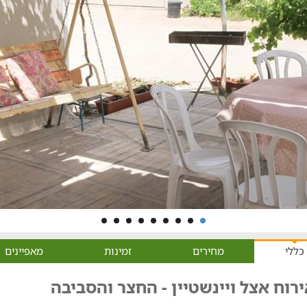
כללי
מחירים
זמינות
מאפיינים
רוח אצל ויינשטיין - החצר והסביבה