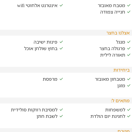
מטבח מאובזר
אינטרנט אלחוטי wifi
חנייה צמודה
אצלנו בחצר
מנגל
פינות ישיבה
פרגולה בחצר
בחוץ שולחן אוכל
תאורה לילית
ביחידות
מטבחון מאובזר
מרפסת
מזגן
מתאים ל:
למשפחות
למסיבת רווקות סולידית
לחגיגת יום הולדת
לשבת חתן
מטבח