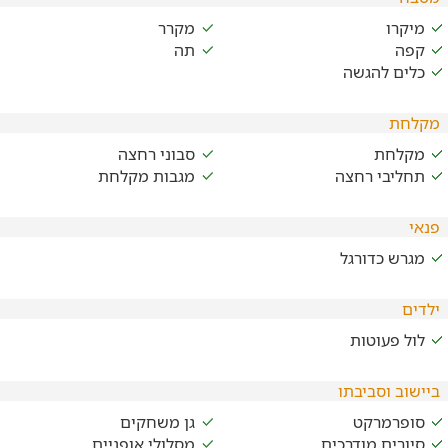
מיקרו
מקרר
קפה
תה
כלים להגשה
מקלחת
מקלחת
סבוני רחצה
תחליבי רחצה
מגבות מקלחת
פנאי
מגרש כדורגל
ילדים
לול פעוטות
ביישוב וסביבתו
סופרמרקט
גן משחקים
סיורים מודרכים
מסלולי אופניים