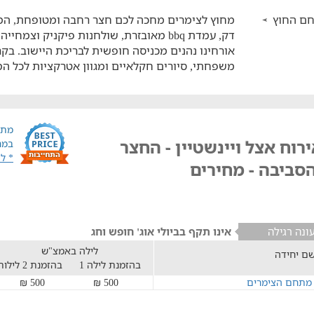
ם החוץ
מחוץ לצימרים מחכה לכם חצר רחבה ומטופחת, המצ
דק, עמדת bbq מאובזרת, שולחנות פיקניק וצמחייה עשירה מכל עבר.
אורחינו נהנים מכניסה חופשית לבריכת היישוב. ב
משפחתי, סיורים חקלאיים ומגוון אטרקציות לכל ה
מתח
רוח אצל ויינשטיין - החצר
במח
* ל
סביבה - מחירים
ונה רגילה
אינו תקף בביולי אוג' חופש וחג
לילה באמצ"ש
ם יחידה
בהזמנת לילה 1
בהזמנת 2 לילות
מתחם הצימרים
500 ₪
500 ₪