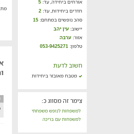
אורחים ביחידה, עד:
5
מתח
חדרים ביחידות, עד:
2
סהכ נופשים במתחם:
15
יישוב:
עין יהב
אזור:
ערבה
טלפון:
053-9425271
אי
חשוב לדעת
וה
מטבח מאובזר ביחידות
ע
צימר זה מסווג כ:
ש
למשפחות לנופש משפחתי
למשפחות עם בריכה