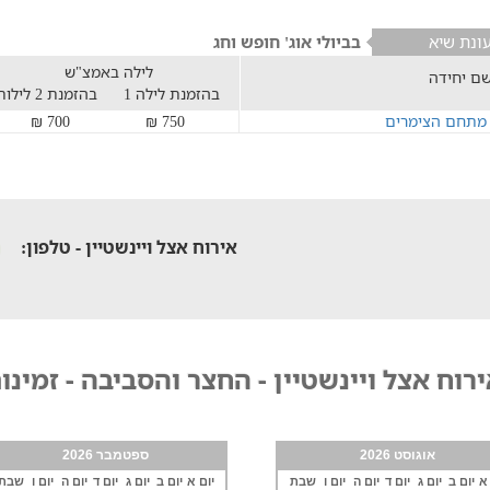
ונת שיא
בביולי אוג' חופש וחג
לילה באמצ"ש
ם יחידה
בהזמנת לילה 1
בהזמנת 2 לילות
מתחם הצימרים
750 ₪
700 ₪
אירוח אצל ויינשטיין - טלפון:
רוח אצל ויינשטיין - החצר והסביבה - זמינו
אוגוסט 2026
ספטמבר 2026
 א
יום ב
יום ג
יום ד
יום ה
יום ו
שבת
יום א
יום ב
יום ג
יום ד
יום ה
יום ו
שבת