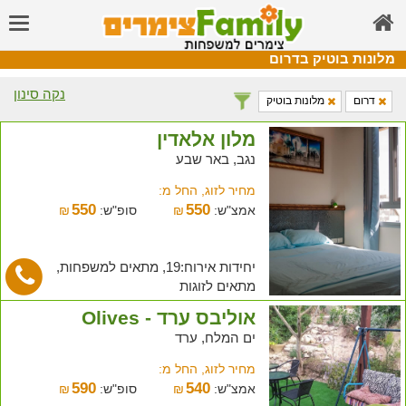
מלונות בוטיק בדרום
נקה סינון
דרום
מלונות בוטיק
מלון אלאדין
נגב, באר שבע
מחיר לזוג, החל מ:
550
550
אמצ"ש:
₪
סופ"ש:
₪
יחידות אירוח:19, מתאים למשפחות,
מתאים לזוגות
אוליבס ערד - Olives
ים המלח, ערד
מחיר לזוג, החל מ:
590
540
אמצ"ש:
₪
סופ"ש:
₪