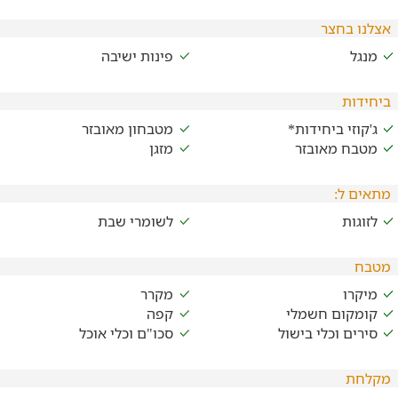
אצלנו בחצר
מנגל
פינות ישיבה
ביחידות
ג'קוזי ביחידות*
מטבחון מאובזר
מטבח מאובזר
מזגן
מתאים ל:
לזוגות
לשומרי שבת
מטבח
מיקרו
מקרר
קומקום חשמלי
קפה
סירים וכלי בישול
סכו"ם וכלי אוכל
מקלחת