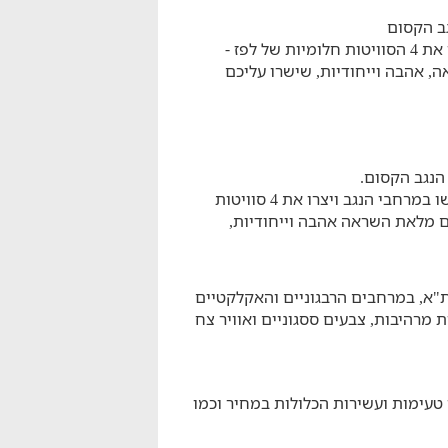
גב הקסום
אהבת האדם, הטבע והיצירה שולבו להם יחדיו ויצרו את 4 הסוויטות חלומיות של לפז -
, אהבה וייחודיות, שישרו עליכם
 הנגב הקסום.
אהבת האדם, הטבע והיצירה שולבו להם יחדיו ונפגשו במרחבי הנגב ויצרו את 4 סוויטות
ים מלאת השראה אהבה וייחודיות,
 צבי, 50 דקות דרומית לת"א, במרחבים הרבגוניים והאקלקטיים
 מרהיבות, צבעים ססגוניים ואוויר צח
 טעימות ועשירות הכלולות במחיר וכמו