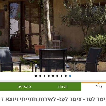
כללי
זמינות
מאפיינים
מר לפז - צימר לפז- לאירוח חווייתי ויוצא ד