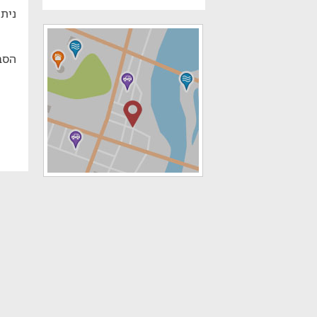
ניתן
הסב