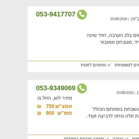
053-9417707
| 05/08/2026
ם בלב הערבה, חדר שינה
 מעוצב + 4 מיטות יחיד, מטבחון מאובזר
ים למשפחות
מתאים לזוגות
053-9349069
| 03/08/2026
מחיר לזוג, החל מ:
אמצ"ש
750
₪
 נשכחת במתחם הכולל
סופ"ש
900
₪
זולה נוחה לרביצה ועוד.
חים
בריכה
סאונה פרטית ביחידות