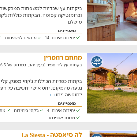
ביקתות עץ שבדיות למשפחות המבקשות 
וברומנטיקה קסומה. הבקתות כוללות ג'קוזי
מושלם.
מאפיינים
יחידות אירוח: 14
מתאים למשפחות
מתחם רוזמרין
בקתות עץ ליד ספיר (בעין יהב, במרחק של 6.5 ק"מ)
בקתות כפריות הכוללות ג'קוזי מפנק, קל
נגיעה מהמקום, יחס אישי וחשיבה על הפ
לחופשה ייחו
מאפיינים
יחידות אירוח: 4
ג'קוזי ביחידות
מתא
מכונת אספרסו
לה סיאסטה - La Siesta