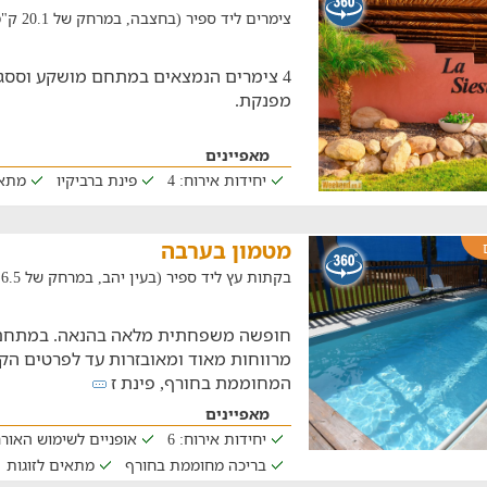
צימרים ליד ספיר (בחצבה, במרחק של 20.1 ק"מ)
4 צימרים הנמצאים במתחם מושקע וססג
מפנקת.
מאפיינים
יחידות אירוח: 4
פינת ברביקיו
מתא
מטמון בערבה
בקתות עץ ליד ספיר (בעין יהב, במרחק של 6.5 ק"מ)
חופשה משפחתית מלאה בהנאה. במתחם
מרווחות מאוד ומאובזרות עד לפרטים הק
המחוממת בחורף, פינת ז
מאפיינים
יחידות אירוח: 6
אופניים לשימוש האור
בריכה מחוממת בחורף
מתאים לזוגות