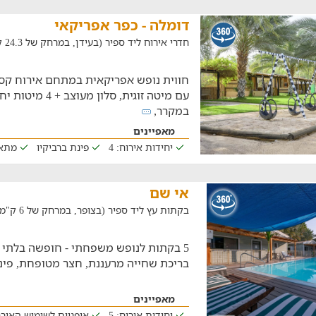
דומלה - כפר אפריקאי
חדרי אירוח ליד ספיר (בעידן, במרחק של 24.3 ק"מ)
חווית נופש אפריקאית במתחם אירוח קסו
עם מיטה זוגית, סלון
במקרר,
מאפיינים
יחידות אירוח: 4
פינת ברביקיו
מתא
אי שם
בקתות עץ ליד ספיר (בצופר, במרחק של 6 ק"מ)
5 בקתות לנופש משפחתי - חופשה בלתי
בריכת שחייה מרעננת, חצר מטופחת, פינת 
מאפיינים
יחידות אירוח: 5
אופניים לשימוש האור