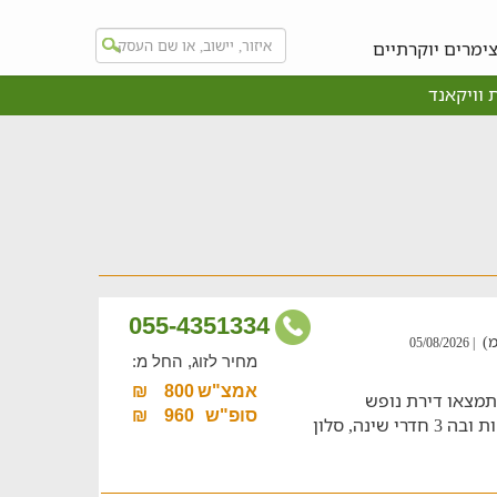
ימרים יוקרתיים
 וויקאנד
055-4351334
| 05/08/2026
מחיר לזוג, החל מ:
אמצ"ש
800
₪
תמצאו דירת נופש
סופ"ש
960
₪
מוקפדת המתאימה לאירוח של עד 5 נפשות ובה 3 חדרי שינה, סלון