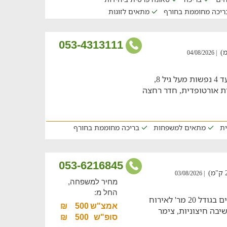
ריכה מחוממת בחורף
מתאים לזוגות
053-4313111
| 04/08/2026
צימר בערבה/בחצבה מתאים לאירוח של עד 4 נפשות מעל גיל 8,
ת אורטופדית, חדר רחצה
ית
מתאים למשפחות
בריכה מחוממת בחורף
053-6216845
| 03/08/2026
מחיר למשפחה,
החל מ:
אוהלים וצימרים במדבר היפהפה, 4 אוהלים בגודל 20 מר' לאירוח
אמצ"ש
500
₪
ישיבה חיצוניות, צימר
סופ"ש
500
₪