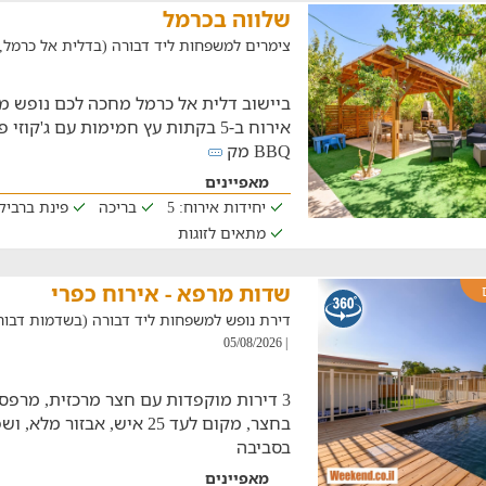
שלווה בכרמל
צימרים למשפחות ליד דבורה (בדלית אל כרמל, במרחק 
ביישוב דלית אל כרמל מחכה לכם נופש מ
אירוח ב-5 בקתות עץ חמימות עם ג'קוז
BBQ מק
מאפיינים
יחידות אירוח: 5
בריכה
פינת ברביקי
מתאים לזוגות
שדות מרפא - אירוח כפרי
דירת נופש למשפחות ליד דבורה (בשדמות דבורה, במר
| 05/08/2026
3 דירות מוקפדות עם חצר מרכזית, מרפס
בחצר, מקום לעד 25 איש, אבזו
בסביבה
מאפיינים