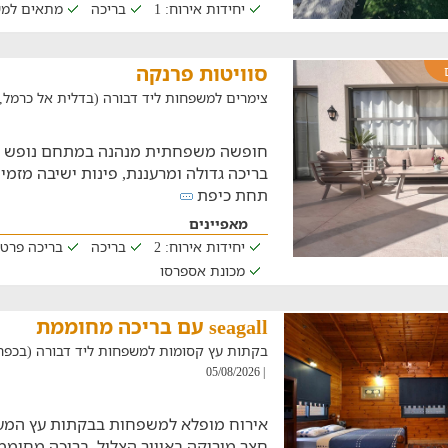
יחידות אירוח: 1
בריכה
מתאים למ
סוויטות פרנקה
צימרים למשפחות ליד דבורה (בדלית אל כרמל, במרחק 
בריכה גדולה ומרעננת, פינות ישיבה מזמי
תחת כיפת
מאפיינים
יחידות אירוח: 2
בריכה
בריכה פרט
מכונת אספרסו
seagall עם בריכה מחוממת
בקתות עץ קסומות למשפחות ליד דבורה (בכפר יחזקא
| 05/08/2026
אירוח מופלא למשפחות בבקתות עץ המעוצ
חצר מוריקה באוויר הצלול, בריכה מחוממ