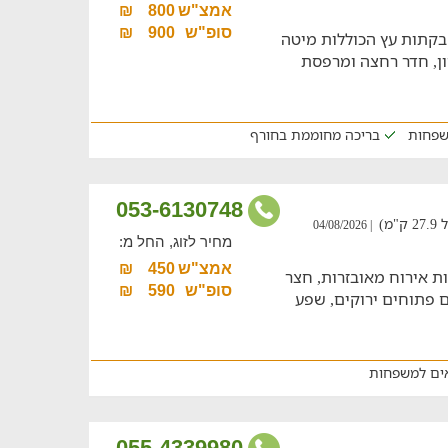
אמצ"ש
800
₪
סופ"ש
900
₪
קתות עץ הכוללות מיטה
חון, חדר רחצה ומרפסת
שפחות
בריכה מחוממת בחורף
053-6130748
מ)
| 04/08/2026
מחיר לזוג, החל מ:
אמצ"ש
450
₪
ת אירוח מאובזרות, חצר
סופ"ש
590
₪
ם פתוחים ירוקים, שפע
ים למשפחות
055-4339980