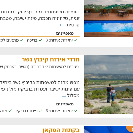
חופשה משפחתית מול נוף ירוק במתחם ב
זוגית, טלוויזיה חכמה, פינת ישיבה, מטב
פרטית.
מאפיינים
יחידות אירוח: 3
בריכה
מתאים למ
חדרי אירוח קיבוץ גשר
צימרים למשפחות ליד דבורה (בגשר, במרחק של 27.9 ק"
נופש מהנה למשפחות בקיבוץ גשר ביחידו
עם פינות ישיבה ועמדת ברביקיו מול נופי
מסלול
מאפיינים
יחידות אירוח: 6
פינת ברביקיו
מתא
בקתות הפקאן