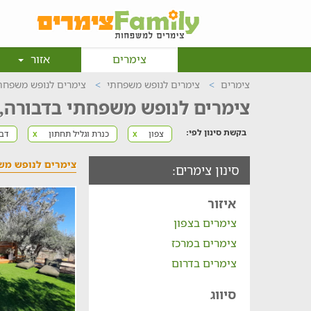
צימרים
אזור
צימרים
צימרים לנופש משפחתי
צימרים לנופש משפחתי
צימרים לנופש משפחתי בדבורה, 
בקשת סינון לפי:
צפון
כנרת וגליל תחתון
דב
x
x
צימרים לנופש מש
סינון צימרים:
איזור
צימרים בצפון
צימרים במרכז
צימרים בדרום
סיווג