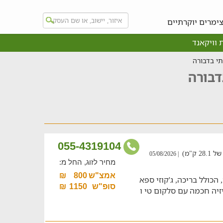
ימרים יוקרתיים
 וויקאנד
י בדבורה
דבורה
055-4319104
ק"מ)
| 05/08/2026
מחיר לזוג, החל מ:
אמצ"ש
800
₪
עים וחמים לעד 5 אנשים, הכולל בריכה, ג'קוזי ספא
סופ"ש
1150
₪
יזיה חכמה עם סלקום טי ו