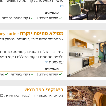
פרטיות מושלמת, ג'קוזי ספא ו-Netflix, מוקף בנוף ירוק. אנחנו רק
מאפיינים
יחידות אירוח: 1
ג'קוזי זרמים במתחם
ממילא סוויטת יוקרה - Mamilla luxury suite
צימרים ליד מצפה יריחו (בירושלים, במרחק של 16.8 ק"מ
צימר בירושלים והסביבה, סוויטה מרווחת
גלרייה מהממת וג'קוזי הכוללת ג'קוזי ספא
עם מיטת
מאפיינים
יחידות אירוח: 1
ג'קוזי ביחידות
מתא
ביאנקיני כפר נופש
צימרים ליד מצפה יריחו (בקליה, במרחק של 12 ק"מ)