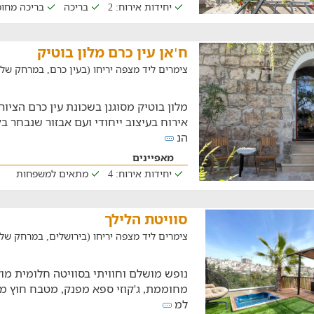
יחידות אירוח: 2
בריכה
בריכה מחו
ח'אן עין כרם מלון בוטיק
צימרים ליד מצפה יריחו (בעין כרם, במרחק של 22.7 ק"מ)
מלון בוטיק מסוגנן בשכונת עין כרם הציור
אירוח בעיצוב ייחודי ועם אבזור שנבחר ב
הנ
מאפיינים
יחידות אירוח: 4
מתאים למשפחות
סוויטת הלילך
צימרים ליד מצפה יריחו (בירושלים, במרחק של 22.1 ק"מ
נופש מושלם וחוויתי בסוויטה חלומית מול
מחוממת, ג'קוזי ספא מפנק, מטבח חוץ מא
למ