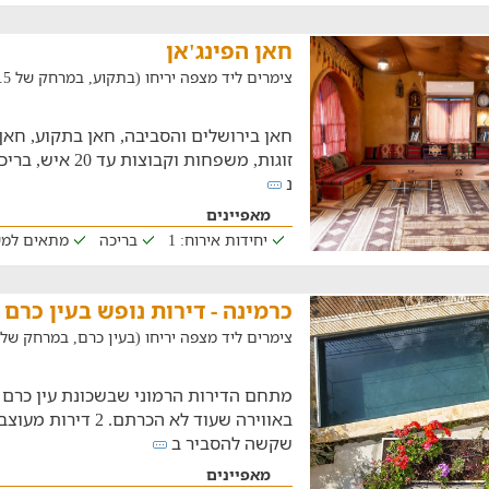
חאן הפינג'אן
צימרים ליד מצפה יריחו (בתקוע, במרחק של 24.5 ק"מ)
חאן בירושלים והסביבה, חאן בתקוע, חאן 
זוגות, משפחות וקבו
נ
מאפיינים
יחידות אירוח: 1
בריכה
מתאים למ
כרמינה - דירות נופש בעין כרם
צימרים ליד מצפה יריחו (בעין כרם, במרחק של 22.2 ק"מ)
מתחם הדירות הרמוני שבשכונת עין כרם 
באווירה שעוד לא הכרתם.
שקשה להסביר ב
מאפיינים