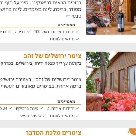
ברוכים הבאים לביאנקיני - סיני על חוף 
מסודר, בריכה, לינה בצימרים, לינה בחושו
טבעי
מאפיינים
יחידות אירוח: מעל 100
בריכה
ברי
מתאים לזוגות
צימר ירושלים של זהב
בקתות עץ ליד מצפה יריחו (בירושלים, במרחק של 19.7 
צימר "ירושלים של זהב", באווירה ירושל
ברמה אחרת, בצימרים מאובזרים העשויים 
מאפיינים
יחידות אירוח: 2
פינת ברביקיו
24 סאונה יבשה
מתאים לזוגות
טיפולי ספא
צימרים מלכת המדבר