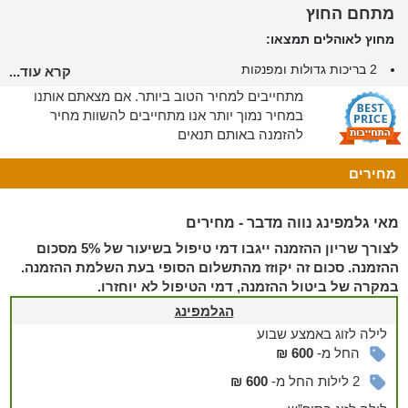
מתחם החוץ
מחוץ לאוהלים תמצאו:
2 בריכות גדולות ומפנקות
קרא עוד...
חדרי מקלחות ושירותים מסורים ומאובזרים
מתחייבים למחיר הטוב ביותר. אם מצאתם אותנו
עמדות מנגל מאובזרות
במחיר נמוך יותר אנו מתחייבים להשוות מחיר
מגוון פינות ישיבה מוצלות
להזמנה באותם תנאים
מסעדה בשרית כשרה עם נוף פסטורלי של ים המלח
כניסה חופשית לרחצה בחוף הים
מחירים
טוב לדעת
* מגוון ארוחות במסעדה הקיימת במתחם, עיסויים וטיפולי ספא בתיאום מראש
מאי גלמפינג נווה מדבר - מחירים
ותשלום נוסף
לצורך שריון ההזמנה ייגבו דמי טיפול בשיעור של 5% מסכום
* המתחם מתאים גם לציבור הדתי ושומרי המסורת וכולל פלטת
ההזמנה. סכום זה יקוזז מהתשלום הסופי בעת השלמת ההזמנה.
שבת ומיחם למים חמים
במקרה של ביטול ההזמנה, דמי הטיפול לא יוחזרו.
הגלמפינג
לילה
לזוג
באמצע שבוע
החל מ-
600 ₪
2 לילות החל מ-
600 ₪