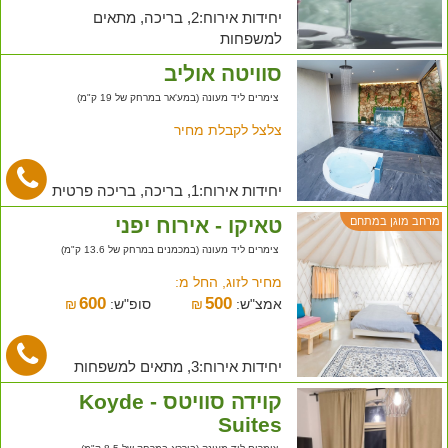
יחידות אירוח:2, בריכה, מתאים
למשפחות
סוויטה אוליב
צימרים ליד מעונה (במע'אר במרחק של 19 ק"מ)
צלצל לקבלת מחיר
יחידות אירוח:1, בריכה, בריכה פרטית
טאיקו - אירוח יפני
מרחב מוגן במתחם
צימרים ליד מעונה (במכמנים במרחק של 13.6 ק"מ)
מחיר לזוג, החל מ:
600
500
אמצ"ש:
₪
סופ"ש:
₪
יחידות אירוח:3, מתאים למשפחות
קוידה סוויטס - Koyde
Suites