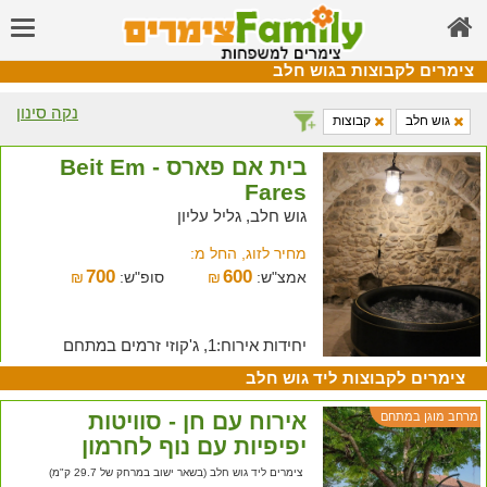
צימרים לקבוצות בגוש חלב
נקה סינון
גוש חלב
קבוצות
בית אם פארס - Beit Em
Fares
גוש חלב, גליל עליון
מחיר לזוג, החל מ:
700
600
אמצ"ש:
₪
סופ"ש:
₪
יחידות אירוח:1, ג'קוזי זרמים במתחם
צימרים לקבוצות ליד גוש חלב
אירוח עם חן - סוויטות
מרחב מוגן במתחם
יפיפיות עם נוף לחרמון
צימרים ליד גוש חלב (בשאר ישוב במרחק של 29.7 ק"מ)