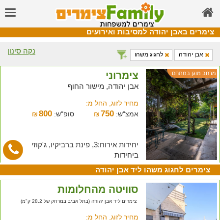
צימרים באבן יהודה למסיבות ואירועים
נקה סינון
אבן יהודה
לחגוג משהו
צימרוני
מרחב מוגן במתחם
אבן יהודה, מישור החוף
מחיר לזוג, החל מ:
800
750
אמצ"ש:
₪
סופ"ש:
₪
יחידות אירוח:3, פינת ברביקיו, ג'קוזי
ביחידות
צימרים לחגוג משהו ליד אבן יהודה
סוויטה מהחלומות
צימרים ליד אבן יהודה (בתל אביב במרחק של 28.2 ק"מ)
מחיר לזוג, החל מ: