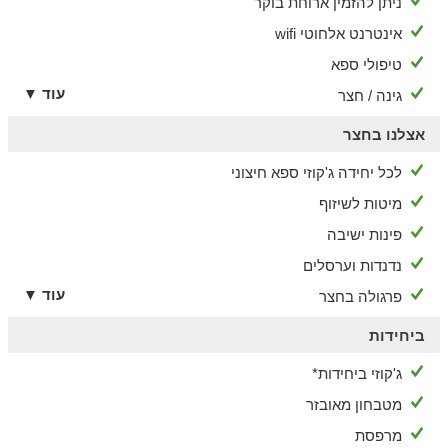
ניתן להזמין ארוחת בוקר
הסביבה
אינטרנט אלחוטי wifi
מבלים בתל אביב - והרכב נשאר בחנייה
טיפולי ספא
במרחק הליכה מכאן תיהנו מכל הטוב שיש לעיר להציע: מסעדות
עוד ▼
גינה / חצר
מצוינות, חנויות בוטיק, שווקים תוססים, בתי קפה, רצועת חוף
מרהיבה, גלריות אמנות, מרכזי תרבות ועוד.
אצלנו בחצר
לכל יחידה ג'קוזי ספא חיצוני
מיטות לשיזוף
פינות ישיבה
נדנדות וערסלים
עוד ▼
פרגולה בחצר
ביחידות
ג'קוזי ביחידות*
מטבחון מאובזר
מרפסת