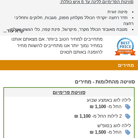
סוויטת הפרימיום ללינה עד 6 איש כוללת:
מיטה זוגית
חדר רחצה יוקרתי הכולל מקלחון מפנק, מגבות, חלוקים ותחליבי
רחצה
מטבח מאובזר הכולל מקרר, מיקרוגל, פינת קפה, כלי הגשה ושולחן
קרא עוד...
אוכל זוגי
מתחייבים למחיר הטוב ביותר. אם מצאתם אותנו
מסך טלוויזיה בחיבור לכבלים
במחיר נמוך יותר אנו מתחייבים להשוות מחיר
יציאה לחצר פרטית ענקית עם צמחייה מטופחת בה תיהנו מג'קוזי
להזמנה באותם תנאים
ספא מפנק ומקורה לעד 6 אנשים, מקלחון חיצוני, עמדת ברביקיו
מקצועית, שולחן פינג פונג, שלל פינות ישיבה נעימות, ערסלים למנוחה,
מיטות שיזוף, שולחנות אוכל, מסך טלוויזיה חיצוני ותאורה רומנטית
מחירים
לשעות הערב.
סוויטה מהחלומות - מחירים
סוויטת הגולד ללינה עד 6 איש כוללת:
סוויטת פרימיום
לילה
לזוג
באמצע שבוע
מיטה זוגית
ג'קוזי ספא מפנק
החל מ-
1,100 ₪
חדר רחצה יוקרתי הכולל מקלחון מפנק, מגבות, חלוקים, ותחליבי
2 לילות החל מ-
1,100 ₪
רחצה
מטבח מאובזר הכולל מקרר, מיקרוגל, פינת קפה וכלי הגשה
לילה
לזוג
בסופ”ש
פינת ישיבה עם קמין חמים ונעים ומסך מקרן ענק
החל מ-
1,500 ₪
יציאה לחצר פרטית ומטופחת עם פינות ישיבה, נדנדה, עמדת