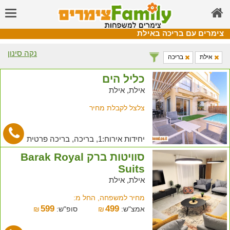
צימרים עם בריכה באילת
נקה סינון
אילת
בריכה
כליל הים
אילת, אילת
צלצל לקבלת מחיר
יחידות אירוח:1, בריכה, בריכה פרטית
סוויטות ברק Barak Royal
Suits
אילת, אילת
מחיר למשפחה, החל מ:
599
499
אמצ"ש:
₪
סופ"ש:
₪